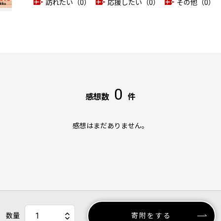
訪れたい（0）
応援したい（0）
その他（0）
0
感想数
件
感想はまだありません。
数量
寄附をする