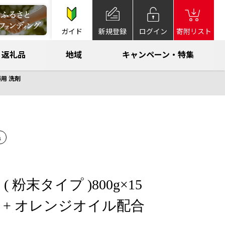
ガイド
新規登録
ログイン
寄附リスト
返礼品
地域
キャンペーン・特集
器用 洗剤
温
 粉末タイプ )800g×15
酸 + オレンジオイル配合