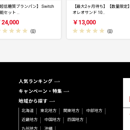
【最大2ヶ月待ち】【数量限定】
嘉穂牛 赤身 ステーキ 約400g 
オレオサンド 10…
肉
￥13,000
￥13,000
(
0
)
(
0
)
人気ランキング
キャンペーン・特集
地域から探す
北海道
東北地方
関東地方
中部地方
近畿地方
中国地方
四国地方
九州地方
沖縄