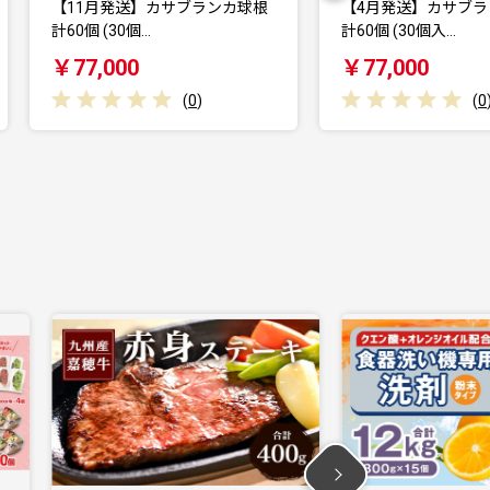
根
【4月発送】カサブランカ球根
【11月発送】カ
計60個 (30個入…
計30個 (30個…
￥77,000
￥39,000
(
0
)