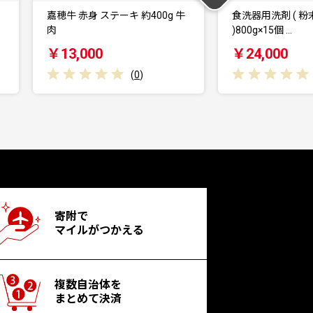
牛
食洗器用洗剤 ( 粉末タイプ
【ふるさと納税専
)800g×15個 …
液体洗剤 デオス
￥24,000
￥19,000
(
0
)
寄附で
マイルがつかえる
複数自治体を
まとめて決済