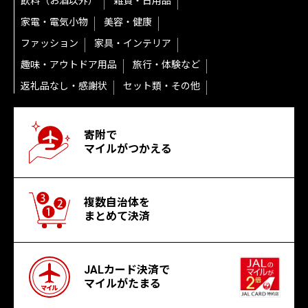
飲料（お酒以外）
雑貨・日用品
家電・電気小物
美容・健康
ファッション
家具・インテリア
趣味・アウトドア用品
旅行・体験など
返礼品なし・感謝状
セット類・その他
寄附で
マイルがつかえる
複数自治体を
まとめて決済
JALカード決済で
マイルがたまる