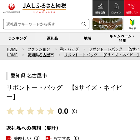
新規登録
ログイン
寄附リスト
ガイド
キャンペーン・
ランキング
返礼品
地域
特集
HOME
ファッション
鞄・バッグ
リボントートバッグ 【Sサ
HOME
愛知県名古屋市
リボントートバッグ 【Sサイズ・ネイビー
愛知県 名古屋市
リボントートバッグ 【Sサイズ・ネイビ
ー】
0.0
(
0
)
返礼品への感想（集計）
美味しい（0）
おすすめ（0）