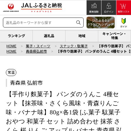
新規登録
ログイン
寄附リスト
ガイド
キャンペーン・
ランキング
返礼品
地域
特集
HOME
菓子・スイーツ
スナック・駄菓子
【手作り麩菓子】 パン
HOME
青森県弘前市
【手作り麩菓子】 パンダのうんこ 4種セット【抹
常温
青森県 弘前市
【手作り麩菓子】 パンダのうんこ 4種セ
ット【抹茶味・さくら風味・青森りんご
味・バナナ味】80g×各1袋 [ふ菓子 駄菓子
おやつ 和菓子 セット 詰め合わせ 抹茶 さ
くら 桜 りんご アップル バナナ 青森県 弘