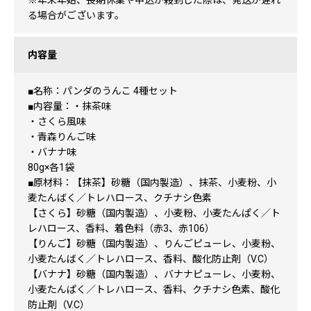
※年末年始、長期休業や申込が殺到した際は、発送が遅れ
る場合がございます。
内容量
■名称：パンダのうんこ 4種セット
■内容量：・抹茶味
・さくら風味
・青森りんご味
・バナナ味
80g×各1袋
■原材料：【抹茶】砂糖（国内製造）、抹茶、小麦粉、小
麦たんばく／トレハロース、クチナシ色素
【さくら】砂糖（国内製造）、小麦粉、小麦たんぱく／ト
レハロース、香料、着色料（赤3、赤106）
【りんご】砂糖（国内製造）、りんごピューレ、小麦粉、
小麦たんばく／トレハロース、香料、酸化防止剤（V.C）
【バナナ】砂糖（国内製造）、バナナピューレ、小麦粉、
小麦たんぱく／トレハロース、香料、クチナシ色素、酸化
防止剤（V.C）