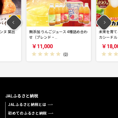
ュース 4種詰め合わ
未来を育てるりんごのお酒 テキカ
密
…
カシードル 330…
レ
￥18,000
(
0
)
(
0
)
JALふるさと納税
JALふるさと納税とは
初めてのふるさと納税