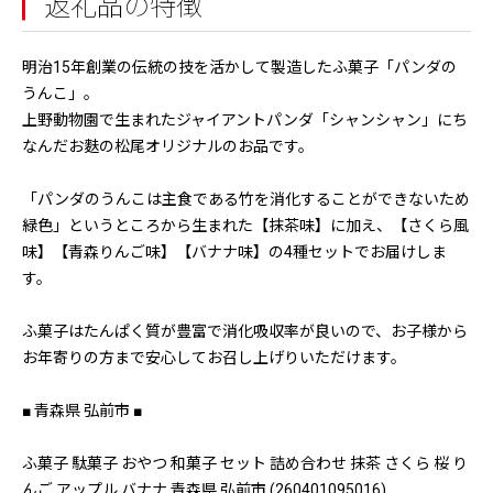
返礼品の特徴
明治15年創業の伝統の技を活かして製造したふ菓子「パンダの
うんこ」。
上野動物園で生まれたジャイアントパンダ「シャンシャン」にち
なんだお麩の松尾オリジナルのお品です。
「パンダのうんこは主食である竹を消化することができないため
緑色」というところから生まれた【抹茶味】に加え、【さくら風
味】【青森りんご味】【バナナ味】の4種セットでお届けしま
す。
ふ菓子はたんぱく質が豊富で消化吸収率が良いので、お子様から
お年寄りの方まで安心してお召し上げりいただけます。
■ 青森県 弘前市 ■
ふ菓子 駄菓子 おやつ 和菓子 セット 詰め合わせ 抹茶 さくら 桜 り
んご アップル バナナ 青森県 弘前市 (260401095016)