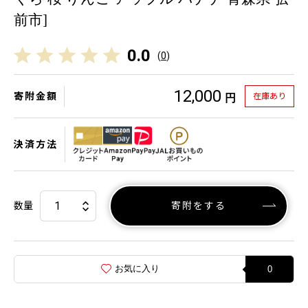
前市]
0.0
(
0
)
12,000
寄附金額
在庫あり
円
決済方法
数量
寄附をする
お気に入り
0