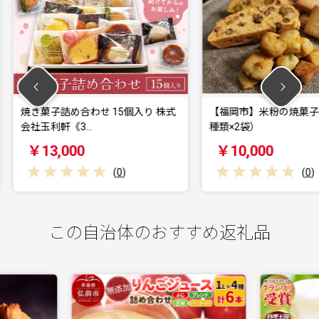
5個入り 株式
【福岡市】米粉の焼菓子セット（3
抹茶バウ
種類×2袋）
摘み抹茶
￥10,000
￥10
0
)
(
0
)
この自治体のおすすめ返礼品