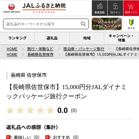
新規登録
ログイン
寄附リスト
ガイド
キャンペーン・
ランキング
返礼品
地域
特集
HOME
旅行・体験など
宿泊券・パッケージ旅行
【長崎県佐世保
HOME
長崎県佐世保市
【長崎県佐世保市】15,000円分JALダイナミ
長崎県 佐世保市
【長崎県佐世保市】15,000円分JALダイナミ
ックパッケージ旅行クーポン
0.0
(
0
)
返礼品への感想（集計）
美味しい（0）
おすすめ（0）