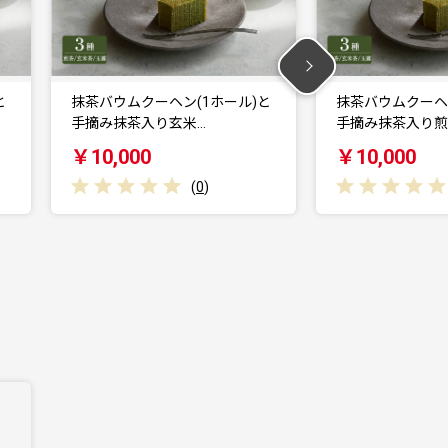
)と
抹茶バウムクーヘン(1ホール)と
京都府与謝野
手摘み抹茶入り煎茶…
マツを練り込
￥10,000
￥13,000
(
0
)