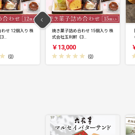
合わせ 15個入り 株
【福岡市】米粉の焼菓子セット
軒《3…
（3種類×2袋）
0
￥10,000
(
0
)
(
0
)