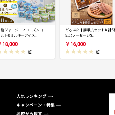
十勝ジャージーフローズンヨー
どろぶた十勝帯広セットA 計5
グルト&ミルキーアイス…
5点(ソーセージ3…
￥18,000
￥16,000
(
0
)
(
0
)
人気ランキング
キャンペーン・特集
地域から探す