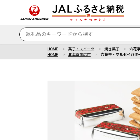
HOME
菓子・スイーツ
焼き菓子
六花亭
HOME
北海道帯広市
六花亭・マルセイバター