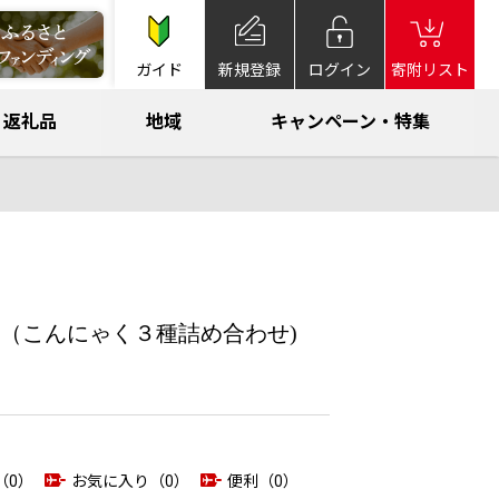
ガイド
新規登録
ログイン
寄附リスト
返礼品
地域
キャンペーン・特集
（こんにゃく３種詰め合わせ)
（0）
お気に入り（0）
便利（0）