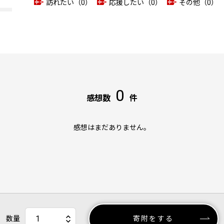
訪れたい（0）
応援したい（0）
その他（0）
0
感想数
件
感想はまだありません。
数量
寄附をする