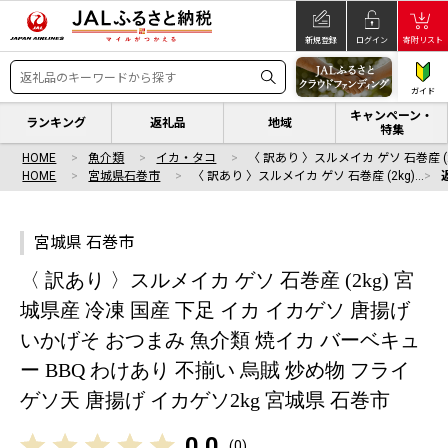
新規登録
ログイン
寄附リスト
ガイド
キャンペーン・
ランキング
返礼品
地域
特集
HOME
魚介類
イカ・タコ
〈 訳あり 〉スルメイカ ゲソ 石巻産 (2
HOME
宮城県石巻市
〈 訳あり 〉スルメイカ ゲソ 石巻産 (2kg)…
宮城県 石巻市
〈 訳あり 〉スルメイカ ゲソ 石巻産 (2kg) 宮
城県産 冷凍 国産 下足 イカ イカゲソ 唐揚げ
いかげそ おつまみ 魚介類 焼イカ バーベキュ
ー BBQ わけあり 不揃い 烏賊 炒め物 フライ
ゲソ天 唐揚げ イカゲソ2kg 宮城県 石巻市
0.0
(
0
)