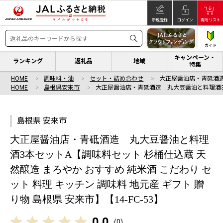
新規登録
ログイン
寄附リスト
ガイド
キャンペーン・
ランキング
返礼品
地域
特集
HOME
調味料・油
セット・詰め合わせ
大正屋醤油店・青砥酒
HOME
島根県安来市
大正屋醤油店・青砥酒造 丸大豆醤油と料理酒
島根県 安来市
大正屋醤油店・青砥酒造 丸大豆醤油と料理
酒3本セットA【調味料セット 杉桶仕込蔵 天
然醸造 まろやか おすすめ 純米酒 こだわり セ
ット 料理 キッチン 調味料 地元産 ギフト 贈
り物 島根県 安来市】【14-FC-53】
0.0
(
0
)