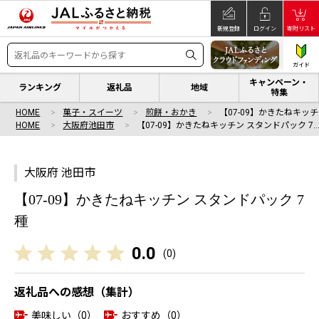
新規登録
ログイン
寄附リスト
ガイド
キャンペーン・
ランキング
返礼品
地域
特集
HOME
菓子・スイーツ
煎餅・おかき
【07-09】かきたねキッチ
HOME
大阪府池田市
【07-09】かきたねキッチン スタンドパック 7
大阪府 池田市
【07-09】かきたねキッチン スタンドパック 7
種
0.0
(
0
)
返礼品への感想（集計）
美味しい（0）
おすすめ（0）