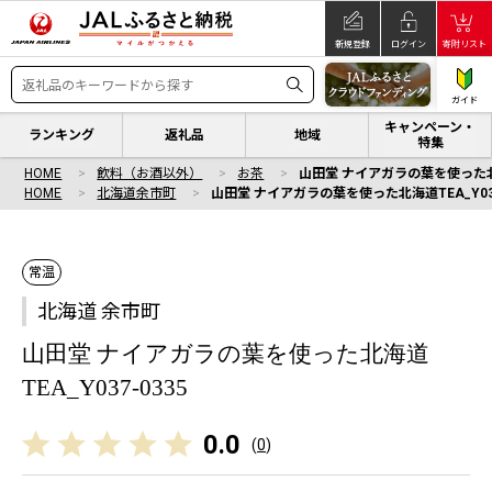
新規登録
ログイン
寄附リスト
ガイド
キャンペーン・
ランキング
返礼品
地域
特集
HOME
飲料（お酒以外）
お茶
山田堂 ナイアガラの葉を使った北海道
HOME
北海道余市町
山田堂 ナイアガラの葉を使った北海道TEA_Y037
常温
北海道 余市町
山田堂 ナイアガラの葉を使った北海道
TEA_Y037-0335
0.0
(
0
)