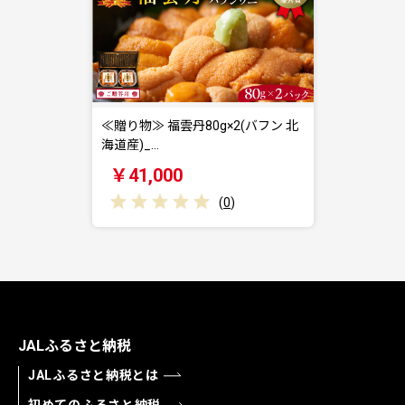
≪贈り物≫ 福雲丹80g×2(バフン 北
海道産)_…
￥41,000
(
0
)
JALふるさと納税
JALふるさと納税とは
初めてのふるさと納税