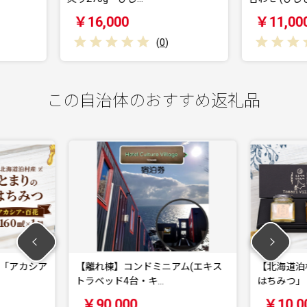
￥11,000
(
0
)
(
0
)
この自治体のおすすめ返礼品
コンドミニアム(エキス
【北海道泊村】とまりの「アカシア
4台・キ…
はちみつ」・「百花…
00
￥10,000