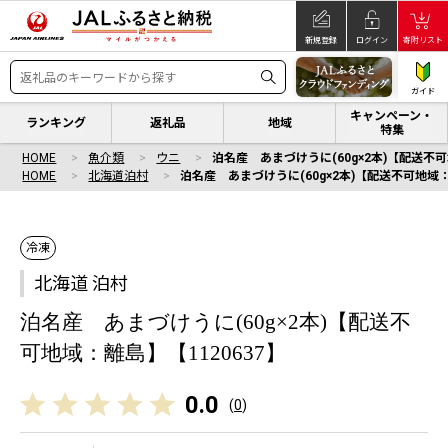
新規登録
ログイン
寄附リスト
ガイド
キャンペーン・
ランキング
返礼品
地域
特集
HOME
魚介類
ウニ
泊名産 あまづけうに(60g×2本)【配送不可
HOME
北海道泊村
泊名産 あまづけうに(60g×2本)【配送不可地域：
冷凍
北海道 泊村
泊名産 あまづけうに(60g×2本)【配送不
可地域：離島】【1120637】
0.0
(
0
)