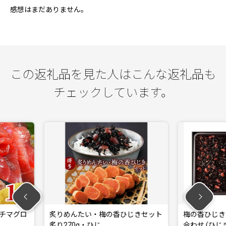
感想はまだありません。
この返礼品を見た人はこんな返礼品も
チェックしています。
・梅の香ひじきセット
梅の香ひじき・炙りめんたい 詰め
じ…
合わせ (ひじき1…