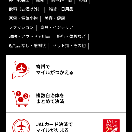
卵・乳製品
麺類
調味料・油
お酒
飲料（お酒以外）
雑貨・日用品
家電・電気小物
美容・健康
ファッション
家具・インテリア
趣味・アウトドア用品
旅行・体験など
返礼品なし・感謝状
セット類・その他
寄附で
マイルがつかえる
複数自治体を
まとめて決済
JALカード決済で
マイルがたまる