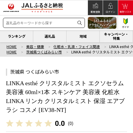
新規登録
ログイン
寄附リスト
ガイド
キャンペーン・
ランキング
返礼品
地域
特集
HOME
美容・健康
化粧水・乳液・フェイス関連
LINKA est
HOME
茨城県つくばみらい市
LINKA esthé クリスタルミスト エク
茨城県 つくばみらい市
LINKA esthé クリスタルミスト エクソセラム
美容液 60ml×1本 スキンケア 美容液 化粧水
LINKA リンカ クリスタルミスト 保湿 エアブ
ラシ コスメ [EV38-NT]
0.0
(
0
)