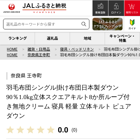
新規登録
ログイン
寄附リスト
ガイド
キャンペーン・
ランキング
返礼品
地域
特集
HOME
雑貨・日用品
寝具・ベッドリネン
羽毛布団シングル掛け
HOME
奈良県王寺町
羽毛布団シングル掛け布団日本製ダウン90％1.0
奈良県 王寺町
羽毛布団シングル掛け布団日本製ダウン
90％1.0kg立体スクエアキルト8か所ループ付
き無地クリーム 寝具 軽量 立体キルト ピュア
ダウン
0.0
(
0
)