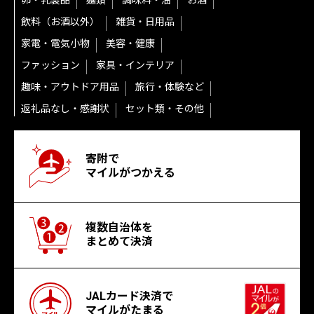
卵・乳製品
麺類
調味料・油
お酒
飲料（お酒以外）
雑貨・日用品
家電・電気小物
美容・健康
ファッション
家具・インテリア
趣味・アウトドア用品
旅行・体験など
返礼品なし・感謝状
セット類・その他
寄附で
マイルがつかえる
複数自治体を
まとめて決済
JALカード決済で
マイルがたまる