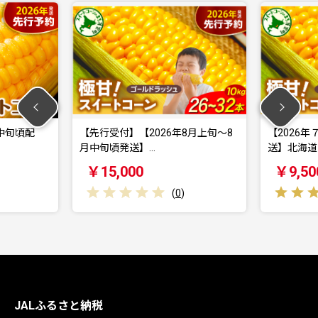
】【2026年8月上旬〜8
【2026年７月下旬～8月中旬頃発
送】…
送】北海道十勝芽…
00
￥9,500
(
0
)
(
1
)
JALふるさと納税