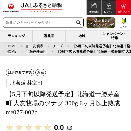
新規登録
ログイン
寄附リスト
ガイド
キャンペーン・
ランキング
返礼品
地域
特集
HOME
卵・乳製品
チーズ
【5月下旬以降発送予定】北海道十勝芽室町
HOME
北海道芽室町
【5月下旬以降発送予定】北海道十勝芽室町 大友牧場
自治体おすすめ
冷蔵
北海道 芽室町
【5月下旬以降発送予定】北海道十勝芽室
町 大友牧場のツナグ 300g 6ヶ月以上熟成
me077-002c
0.0
(
0
)