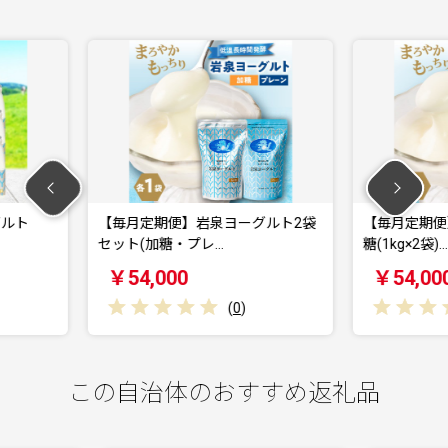
泉ヨーグルト2袋
【毎月定期便】岩泉ヨーグルト 加
【毎
…
糖(1kg×2袋)…
レーン(
￥54,000
￥5
(
0
)
(
0
)
この自治体のおすすめ返礼品