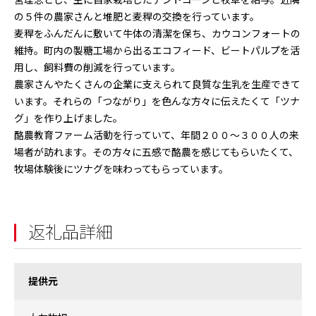
営理念とし、主に自家栽培したデントコーンと牧草を給与。近隣
の５件の農家さんと堆肥と麦稈の交換を行っています。
麦稈をふんだんに敷いて牛体の清潔を保ち、カウコンフォートの
維持。町内の製糖工場から出るエコフィード、ビートパルプを活
用し、飼料費の削減を行っています。
農家さんやたくさんの企業に支えられて良質な生乳を生産できて
います。それらの「つながり」を色んな方々に伝えたくて「ツナ
グ」を作り上げました。
酪農教育ファーム活動を行っていて、年間２００～３００人の来
場者が訪れます。その方々に五感で酪農を感じてもらいたくて、
牧場体験後にツナグを味わってもらっています。
返礼品詳細
提供元