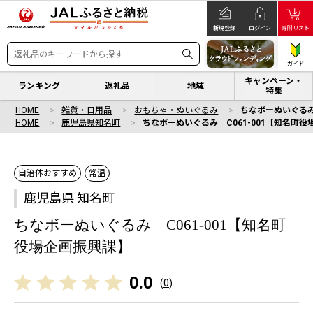
新規登録
ログイン
寄附リスト
ガイド
キャンペーン・
ランキング
返礼品
地域
特集
HOME
雑貨・日用品
おもちゃ・ぬいぐるみ
ちなボーぬいぐるみ
HOME
鹿児島県知名町
ちなボーぬいぐるみ C061-001【知名町
自治体おすすめ
常温
鹿児島県 知名町
ちなボーぬいぐるみ C061-001【知名町
役場企画振興課】
0.0
(
0
)