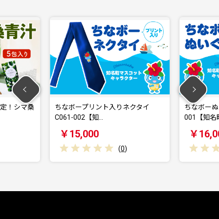
認定！シマ桑
ちなボープリント入りネクタイ
ちなボーぬい
C061-002【知…
001【知名
￥15,000
￥16,0
(
0
)