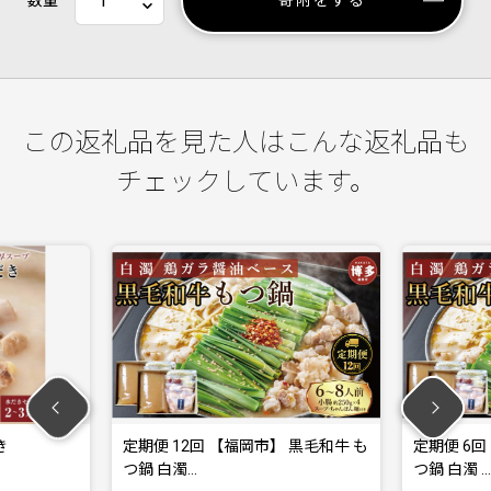
数量
寄附をする
この返礼品を見た人はこんな返礼品も
チェックしています。
き
定期便 12回 【福岡市】 黒毛和牛 も
定期便 6回
つ鍋 白濁…
つ鍋 白濁 …