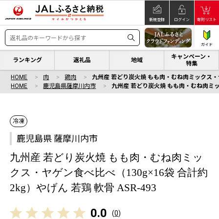
新規登録
ログイン
寄附リスト
ガイド
キャンペーン・
ランキング
返礼品
地域
特集
HOME
肉
鶏肉
九州産 若どり炭火焼 もも肉・むね肉ミックス・ヤゲン
HOME
鹿児島県薩摩川内市
九州産 若どり炭火焼 もも肉・むね肉ミックス
冷凍
鹿児島県 薩摩川内市
九州産 若どり炭火焼 もも肉・むね肉ミッ
クス・ヤゲン食べ比べ（130g×16袋 合計約
2kg）やげん 若鶏 軟骨 ASR-493
0.0
(
0
)