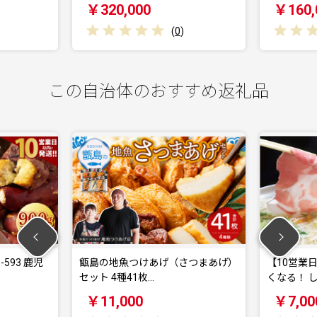
￥320,000
￥160,
(
0
)
この自治体のおすすめ返礼品
593 鹿児
甑島の地魚つけあげ（さつまあげ）
【10営業
セット 4種41枚…
くなる！ 
￥11,000
￥7,00