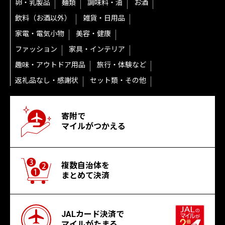
卵・乳製品
麺類
調味料・油
お酒
飲料（お酒以外）
雑貨・日用品
家電・電気小物
美容・健康
ファッション
家具・インテリア
趣味・アウトドア用品
旅行・体験など
返礼品なし・感謝状
セット類・その他
寄附で
マイルがつかえる
複数自治体を
まとめて決済
JALカード決済で
マイルがたまる