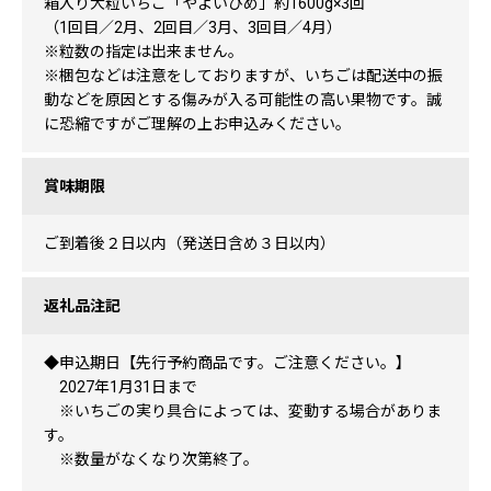
箱入り大粒いちご「やよいひめ」約1600g×3回
（1回目／2月、2回目／3月、3回目／4月）
※粒数の指定は出来ません。
※梱包などは注意をしておりますが、いちごは配送中の振
動などを原因とする傷みが入る可能性の高い果物です。誠
に恐縮ですがご理解の上お申込みください。
賞味期限
ご到着後２日以内（発送日含め３日以内）
返礼品注記
◆申込期日【先行予約商品です。ご注意ください。】
2027年1月31日まで
※いちごの実り具合によっては、変動する場合がありま
す。
※数量がなくなり次第終了。