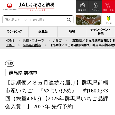
新規登録
ログイン
寄附リスト
ガイド
キャンペーン・
ランキング
返礼品
地域
特集
HOME
果物・フルーツ
いちご
【定期便／３ヵ月連続お届け】群馬県
HOME
群馬県前橋市
【定期便／３ヵ月連続お届け】群馬県前橋市産いちご
冷蔵
群馬県 前橋市
【定期便／３ヵ月連続お届け】群馬県前橋
市産いちご 『やよいひめ』 約1600g×3
回（総量4.8kg) 【2025年群馬県いちご品評
会入賞！】 2027年 先行予約