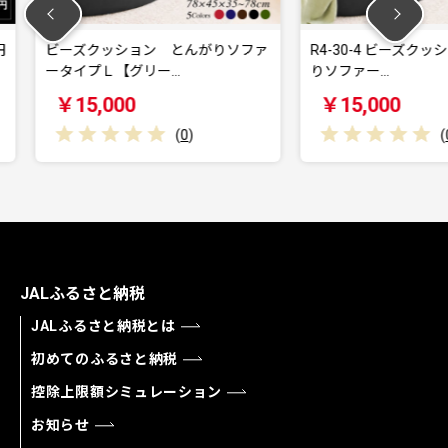
とんがりソファ
R4-30-4 ビーズクッション とんが
R4-3
…
りソファー…
りソフ
￥15,000
￥15
(
0
)
(
0
)
JALふるさと納税
JALふるさと納税とは
初めてのふるさと納税
控除上限額シミュレーション
お知らせ