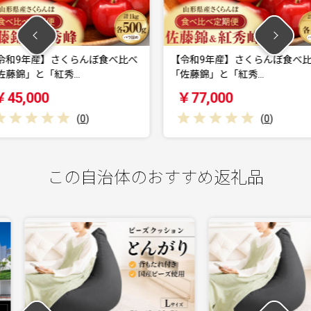
んぼ食べ比べ
【令和9年産】さくらんぼ食べ比べ
【令和9
「佐藤錦」と「紅秀…
峰」 秀2L 
￥77,000
￥24,
)
(
0
)
この自治体のおすすめ返礼品