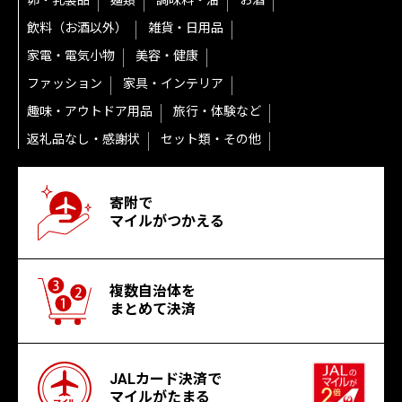
卵・乳製品
麺類
調味料・油
お酒
飲料（お酒以外）
雑貨・日用品
家電・電気小物
美容・健康
ファッション
家具・インテリア
趣味・アウトドア用品
旅行・体験など
返礼品なし・感謝状
セット類・その他
寄附で
マイルがつかえる
複数自治体を
まとめて決済
JALカード決済で
マイルがたまる