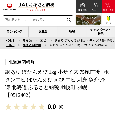
新規登録
ログイン
寄附リスト
ガイド
キャンペーン・
ランキング
返礼品
地域
特集
HOME
魚介類
エビ
訳あり ぼたんえび 1kg 小サイズ 75尾前後 
HOME
北海道羽幌町
訳あり ぼたんえび 1kg 小サイズ 75尾前後 …
北海道 羽幌町
訳あり ぼたんえび 1kg 小サイズ 75尾前後 | ボ
タンエビ ぼたんえび えび エビ 刺身 魚介 冷
凍 北海道 ふるさと納税 羽幌町 羽幌
【0512402】
0.0
(
0
)