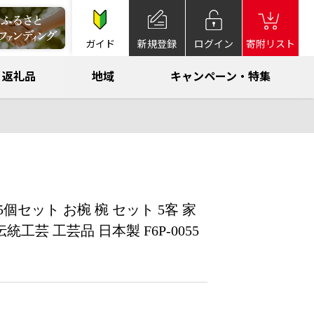
ガイド
新規登録
ログイン
寄附リスト
返礼品
地域
キャンペーン・特集
セット お椀 椀 セット 5客 家
芸 工芸品 日本製 F6P-0055