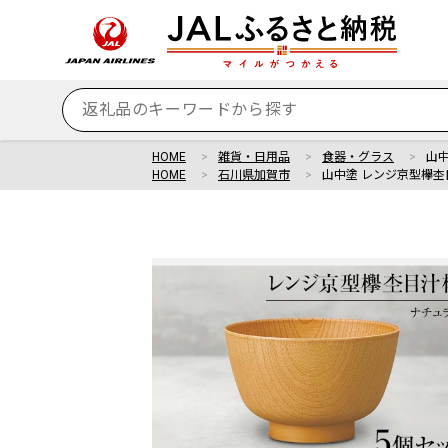
HOME
雑貨・日用品
食器・グラス
山中
HOME
石川県加賀市
山中塗 レンジ京型欅杢