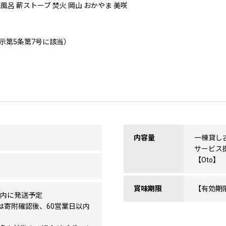
門風呂 薪ストーブ 焚火 岡山 おかやま 美咲
示第5条第7号に該当）
内容量
一棟貸し古
サービス
【Oto】
賞味期限
【有効期
以内に発送予定
は寄附確認後、60営業日以内