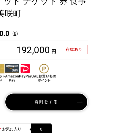
ケット チケット 券 食事
 美咲町
0.0
(
0
)
192,000
在庫あり
円
寄附をする
お気に入り
0