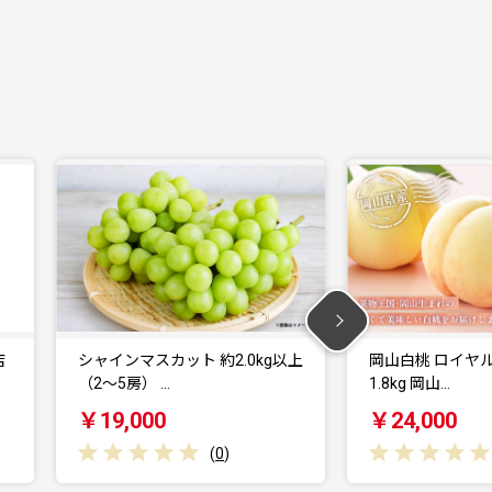
以上
岡山白桃 ロイヤル 5～10玉 約
白桃 8玉 （2kg
1.8kg 岡山…
イヤル 化…
￥24,000
￥45,000
(
0
)