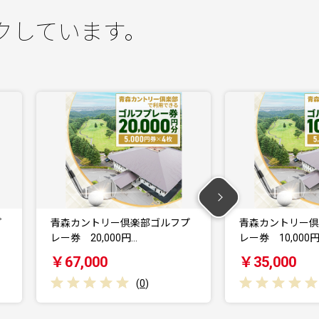
クしています。
プ
青森カントリー倶楽部ゴルフプ
界 アンジン / 界
レー券 10,000円…
税宿泊ギフト…
￥35,000
￥100,000
(
0
)