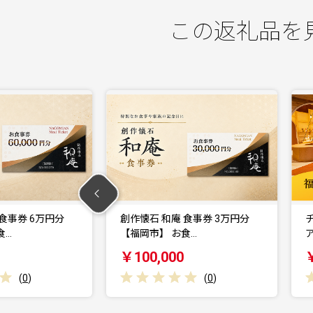
この返礼品を
 食事券 3万円分
チケット 福岡おもちゃ美術館 ペ
食…
アチケット (大人…
レ
￥10,000
(
0
)
(
0
)