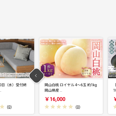
ル 4〜6玉 約1kg
【 令和7年産 】 岡山県産 朝日米
10kg （…
￥15,500
(
0
)
(
0
)