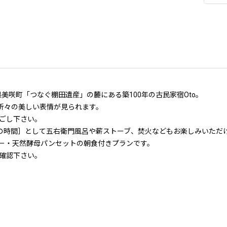
県美咲町「つなぐ棚田遺産」の麓にある築100年の古民家宿Oto。
季折々の美しい表情が見られます。
ごし下さい。
トの時間］として五右衛門風呂や薪ストーブ、焚火などもお楽しみいただ
ナー・天然酵母パンセットの朝食付きプランです。
確認下さい。