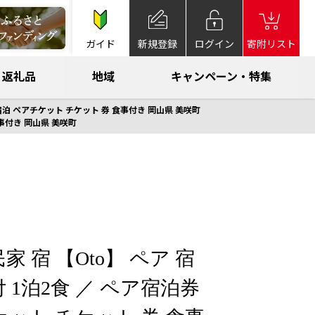
ガイド
新規登録
ログイン
寄附リスト
返礼品
地域
キャンペーン・特集
 宿泊 ペアチケット チケット 券 食事付き 岡山県 美咲町
食事付き 岡山県 美咲町
家 宿 【Oto】 ペア 宿
 1泊2食 ／ ペア宿泊券