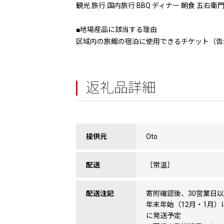
観光 旅行 国内旅行 BBQ ディナー 朝食 五右衛
■地場産品に該当する理由
区域内の旅館の宿泊に使用できるチケット（告
返礼品詳細
提供元
Oto
配送
［常温］
配送注記
寄附確認後、30営業日
年末年始（12月・1月）
に発送予定