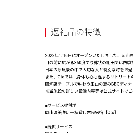
返礼品の特徴
2023年1月6日にオープンいたしました、岡山
目の前に広がる360度すり鉢状の棚田では四
日本の原風景の中で大切な人と特別な時をお過
また、Otoでは［身体も心も温まるリトリー
囲炉裏テーブルで味わう里山の恵みBBQディ
※当施設の詳しい設備内容等は公式サイトでご
■サービス提供地
岡山県美咲町一棟貸し古民家宿【Oto】
■提供サービス