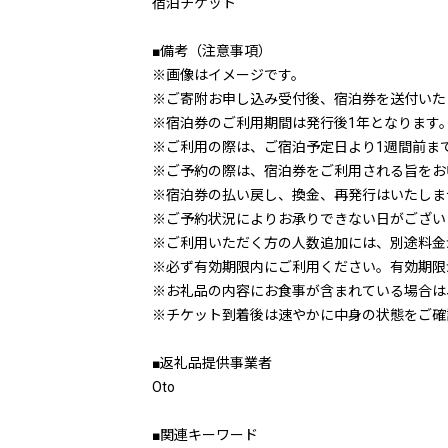
宿泊チケット
■備考（注意事項）
※画像はイメージです。
※ご寄附お申し込み受付後、宿泊券を送付いた
※宿泊券のご利用期間は発行後1年となります
※ご利用の際は、ご宿泊予定日より1週間前ま
※ご予約の際は、宿泊券をご利用される旨をお
※宿泊券の払い戻し、換金、再発行はいたしま
※ご予約状況によりお承りできない日がござい
※ご利用いただく方の人数追加には、別途料金
※必ず有効期限内にご利用ください。有効期限
※お礼品の内容にお食事が含まれている場合は
※チケット到着後は速やかに中身の状態をご確
■返礼品提供事業者
Oto
■関連キーワード