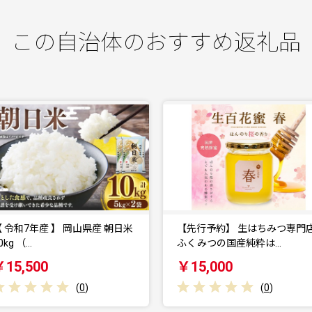
この自治体のおすすめ返礼品
【先行予約】 生はちみつ専門店
シャインマスカット 約2.0kg
ふくみつの国産純粋は…
（2～5房） …
￥15,000
￥19,000
(
0
)
(
0
)