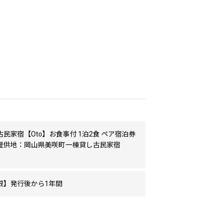
民家宿【Oto】お食事付 1泊2食 ペア宿泊券
提供地：岡山県美咲町一棟貸し古民家宿
限】発行後から1年間