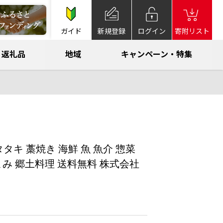
ガイド
新規登録
ログイン
寄附リスト
返礼品
地域
キャンペーン・特集
タタキ 藁焼き 海鮮 魚 魚介 惣菜
まみ 郷土料理 送料無料 株式会社