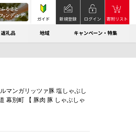
ガイド
新規登録
ログイン
寄附リスト
返礼品
地域
キャンペーン・特集
ルマンガリッツァ豚 塩しゃぶし
海道 幕別町 【 豚肉 豚 しゃぶしゃ