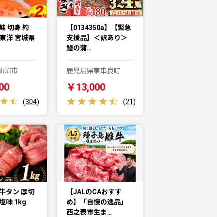
鮭 切身 約
【0134350a】【緊急
城東洋 宮城県
支援品】＜訳あり＞
鰻の蒲…
仙沼市
鹿児島県東串良町
00
￥13,000
(
304
)
(
21
)
牛タン 厚切
【JALのCAおすす
塩味 1kg
め】「自慢の逸品」
西之表市生ま…