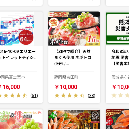
016-10-09 エリエー
【ZIP!で紹介】天然
令和8年7
ル トイレットティシ…
まぐろ使用 ネギトロ
地震 災
小分け…
【災害応
静岡県富士宮市
静岡県吉田町
茨城県守
￥16,000
￥10,000
￥10,0
(
51
)
(
38
)