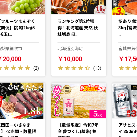
【フルーツまんぞく
ランキング第2位獲
訳あり 銀
期便】桃 約2kg(5
得！北海道産 天然 秋
3kg [宮
8玉)…
鮭切身 ほ…
…
山梨県笛吹市
北海道別海町
宮城県気
￥20,000
￥10,000
￥17,5
(
2
)
(
13
)
【四国一小さなま
【数量限定】令和7年
アサヒス
ち】 ≪期間・数量限
産 夢つくし(精米) 福
イ 350m