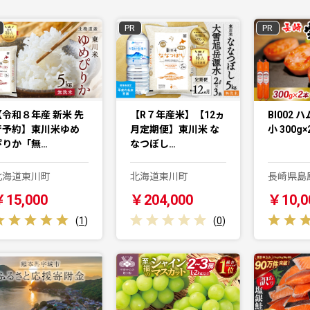
PR
PR
【令和８年産 新米 先
【R７年産米】【12ヵ
BI002 
行予約】東川米ゆめ
月定期便】東川米 な
小 300g×
ぴりか「無…
なつぼし…
北海道東川町
北海道東川町
長崎県島
￥15,000
￥204,000
￥10,0
(
1
)
(
0
)