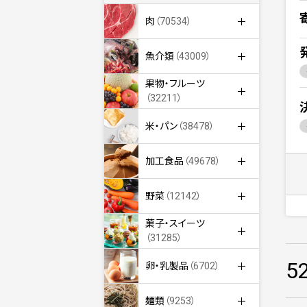
肉
（70534）
魚介類
（43009）
果物・フルーツ
（32211）
米・パン
（38478）
加工食品
（49678）
野菜
（12142）
菓子・スイーツ
（31285）
5
卵・乳製品
（6702）
麺類
（9253）