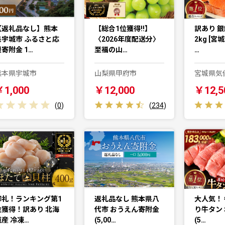
【返礼品なし】熊本
【総合1位獲得!!】
訳あり 銀
県宇城市 ふるさと応
〈2026年度配送分〉
2kg [宮
寄附金 1…
至福の山…
…
熊本県宇城市
山梨県甲府市
宮城県気
￥1,000
￥12,000
￥12,5
(
0
)
(
234
)
御礼！ランキング第1
返礼品なし 熊本県八
大人気！ 
位獲得！訳あり 北海
代市 おうえん寄附金
り牛タン 
道産 冷凍…
(5,00…
(5…