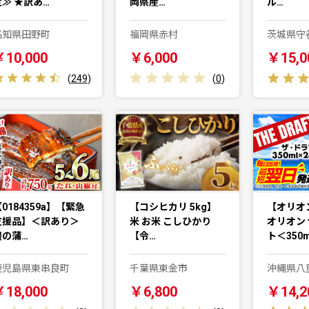
定≫ ★訳あ…
岡県産…
ル…
高知県田野町
福岡県赤村
茨城県守
￥10,000
￥6,000
￥15,0
(
249
)
(
0
)
0184359a】【緊急
【コシヒカリ 5kg】
【オリオ
支援品】＜訳あり＞
米 お米 こしひかり
オリオン
鰻の蒲…
【令…
ト＜350
鹿児島県東串良町
千葉県東金市
沖縄県八
￥18,000
￥6,800
￥14,2