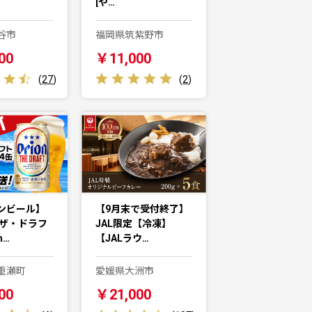
[や…
谷市
福岡県筑紫野市
00
￥11,000
(
27
)
(
2
)
ンビール】
【9月末で受付終了】
 ザ・ドラフ
JAL限定【冷凍】
m…
【JALラウ…
重瀬町
愛媛県大洲市
00
￥21,000