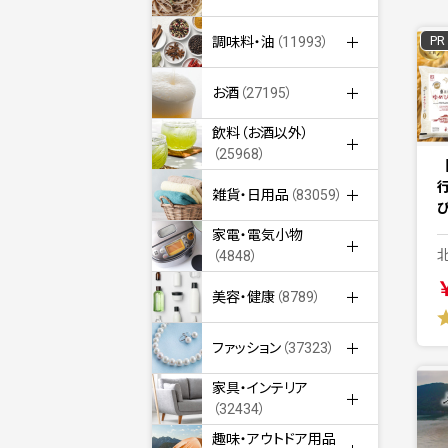
PR
調味料・油
（11993）
お酒
（27195）
飲料（お酒以外）
（25968）
雑貨・日用品
（83059）
家電・電気小物
（4848）
美容・健康
（8789）
ファッション
（37323）
家具・インテリア
（32434）
趣味・アウトドア用品