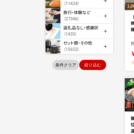
（11424）
旅行・体験など
（27346）
返礼品なし・感謝状
援
（1435）
セット類・その他
（15652）
条件クリア
絞り込む