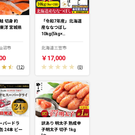
鮭 切身 約
「令和7年産」北海道
城東洋 宮城県
産ななつぼし
10kg(5kg×…
仙沼市
北海道三笠市
00
￥17,000
(
12
)
(
0
)
ーパードラ
訳あり 明太子 熟成辛
l缶 24本 ビー
子明太子 切子 1kg