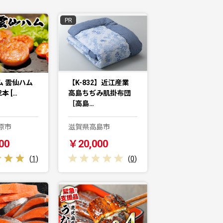
PR
ハム 雲仙ハム
【K-832】近江産業
2本 […
高島ちぢみ肌掛布団
［高島…
原市
滋賀県高島市
00
￥20,000
(
1
)
(
0
)