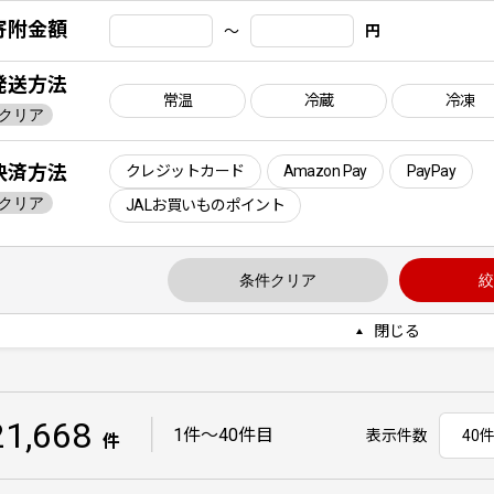
寄附金額
〜
円
発送方法
常温
冷蔵
冷凍
クリア
決済方法
クレジットカード
Amazon Pay
PayPay
クリア
JALお買いものポイント
条件クリア
絞
閉じる
21,668
｜
1件〜40件目
表示件数
件