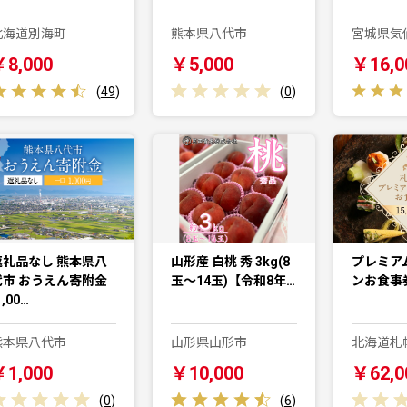
北海道別海町
熊本県八代市
宮城県気
￥8,000
￥5,000
￥16,0
(
49
)
(
0
)
返礼品なし 熊本県八
山形産 白桃 秀 3kg(8
プレミア
代市 おうえん寄附金
玉～14玉)【令和8年…
ンお食事券
1,00…
熊本県八代市
山形県山形市
北海道札
￥1,000
￥10,000
￥62,0
(
0
)
(
6
)