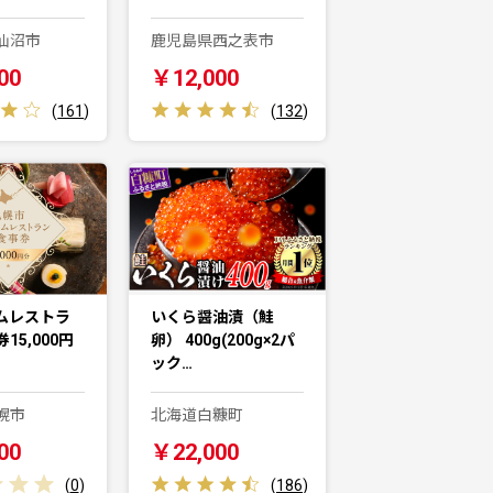
仙沼市
鹿児島県西之表市
00
￥12,000
(
161
)
(
132
)
ムレストラ
いくら醤油漬（鮭
15,000円
卵） 400g(200g×2パ
ック…
幌市
北海道白糠町
00
￥22,000
(
0
)
(
186
)