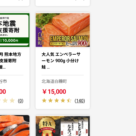
月 熊本地方
大人気 エンペラーサ
害支援寄附
ーモン 900g 小分け
援…
鮭 …
谷市
北海道白糠町
00
￥15,000
(
0
)
(
140
)