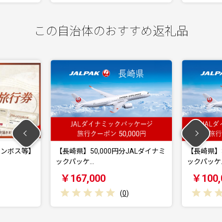
この自治体のおすすめ返礼品
】50,000円分JALダイナミ
【長崎県】30,000円分JALダイナミ
ッケ…
ックパッケ…
7,000
￥100,000
(
0
)
(
0
)