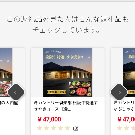
この返礼品を見た人はこんな返礼品も
チェックしています。
リー倶楽部 松阪牛特選す
津カントリー倶楽部 松阪牛特選し
ース 【食…
ゃぶしゃぶコース …
000
￥47,000
(
0
)
(
0
)