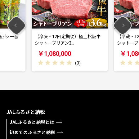
12回定期便）極上松阪牛
【冷蔵・12回定期便】極上松阪牛
ブリアン3…
シャトーブリアン3…
80,000
￥1,080,000
(
0
)
(
0
)
JALふるさと納税
JALふるさと納税とは
初めてのふるさと納税