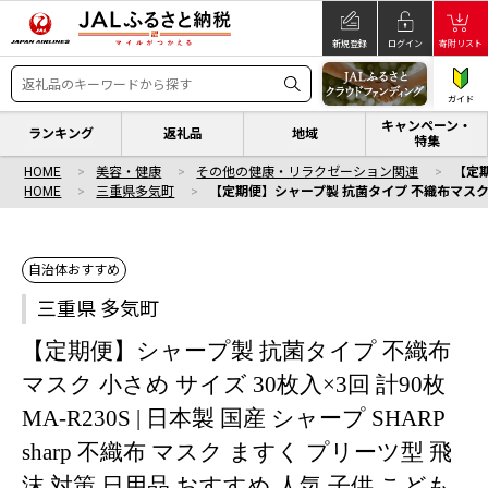
新規登録
ログイン
寄附リスト
ガイド
キャンペーン・
ランキング
返礼品
地域
特集
HOME
美容・健康
その他の健康・リラクゼーション関連
【定期
HOME
三重県多気町
【定期便】シャープ製 抗菌タイプ 不織布マスク 小さめ 
自治体おすすめ
三重県 多気町
【定期便】シャープ製 抗菌タイプ 不織布
マスク 小さめ サイズ 30枚入×3回 計90枚
MA-R230S | 日本製 国産 シャープ SHARP
sharp 不織布 マスク ますく プリーツ型 飛
沫 対策 日用品 おすすめ 人気 子供 こども