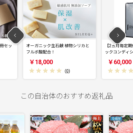
鹸 植物シリカと
【2ヵ月毎定期便】スカルプD パ
【 
ックコンディショナ…
タブc
￥60,000
￥
(
0
)
(
0
)
この自治体のおすすめ返礼品