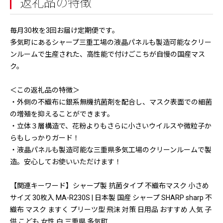
返礼品の特徴
毎月30枚を3回お届け定期便です。
多気町にあるシャープ三重工場の液晶パネルも製造可能なクリー
ンルームで生産された、高性能で付けごこちが自慢の国産マス
ク。
＜この返礼品の特徴＞
・外側の不織布に銀系無機抗菌剤を配合し、マスク表面での細菌
の増殖を抑えることができます。
・立体３層構造で、花粉よりもさらに小さいウイルスや微粒子か
らもしっかりガード！
・液晶パネルも製造可能な三重県多気工場のクリーンルームで製
造。安心してお使いいただけます！
【関連キーワード】シャープ製 抗菌タイプ 不織布マスク 小さめ
サイズ 30枚入 MA-R230S | 日本製 国産 シャープ SHARP sharp 不
織布 マスク ますく プリーツ型 飛沫 対策 日用品 おすすめ 人気 子
供 こども 女性 白 三重県 多気町