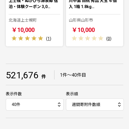
上士幌・ぬかびら源泉郷 宿
川中島 白桃 秀品 大玉 ６個
泊・体験クーポン 3,0…
入 1箱 1.8kg…
北海道上士幌町
山形県山形市
￥10,000
￥10,000
(
1
)
(
0
)
521,676
｜
1件～40件目
件
表示件数
表示順