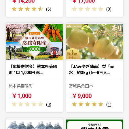
￥14,200
￥17,000
(
6
)
(
0
)
【応援寄附金】熊本県菊陽
【JAみやぎ仙南】梨「幸
町 1口 1,000円 返…
水」約3kg (6～8玉入…
熊本県菊陽町
宮城県角田市
￥1,000
￥9,000
(
0
)
(
1
)