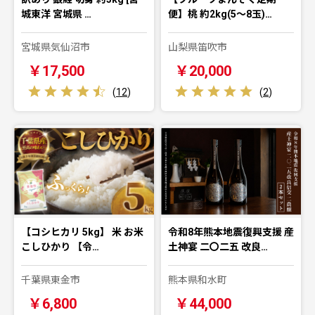
城東洋 宮城県 …
便】桃 約2kg(5～8玉)…
宮城県気仙沼市
山梨県笛吹市
￥17,500
￥20,000
(
12
)
(
2
)
【コシヒカリ 5kg】 米 お米
令和8年熊本地震復興支援 産
こしひかり 【令…
土神宴 二〇二五 改良…
千葉県東金市
熊本県和水町
￥6,800
￥44,000