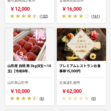
鹿児島県西之表市
宮城県気仙沼市
￥12,000
￥16,000
(
132
)
(
161
)
山形産 白桃 秀 3kg(8玉～14
プレミアムレストランお食
玉)【令和8年…
事券15,000円
山形県山形市
北海道札幌市
￥10,000
￥62,000
(
6
)
(
0
)