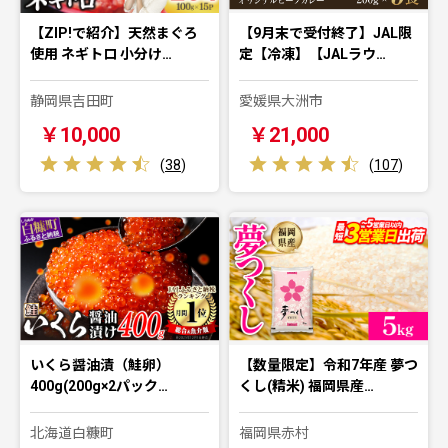
【ZIP!で紹介】天然まぐろ
【9月末で受付終了】JAL限
使用 ネギトロ 小分け…
定【冷凍】【JALラウ…
静岡県吉田町
愛媛県大洲市
￥10,000
￥21,000
(
38
)
(
107
)
いくら醤油漬（鮭卵）
【数量限定】令和7年産 夢つ
400g(200g×2パック…
くし(精米) 福岡県産…
北海道白糠町
福岡県赤村