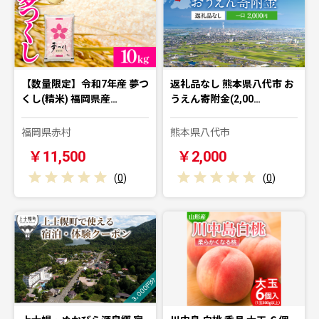
【数量限定】令和7年産 夢つ
返礼品なし 熊本県八代市 お
くし(精米) 福岡県産…
うえん寄附金(2,00…
福岡県赤村
熊本県八代市
￥11,500
￥2,000
(
0
)
(
0
)