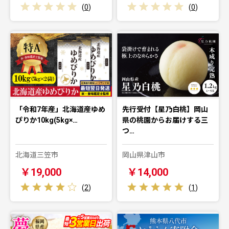
(
0
)
(
0
)
「令和7年産」北海道産ゆめ
先行受付【星乃白桃】岡山
ぴりか10kg(5kg×…
県の桃園からお届けする三
つ…
北海道三笠市
岡山県津山市
￥19,000
￥14,000
(
2
)
(
1
)