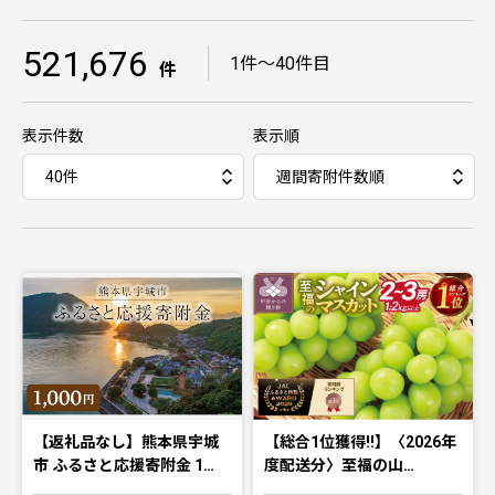
521,676
｜
1件〜40件目
件
表示件数
表示順
【返礼品なし】熊本県宇城
【総合1位獲得!!】〈2026年
市 ふるさと応援寄附金 1…
度配送分〉至福の山…