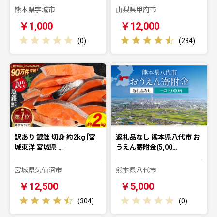
熊本県宇城市
山梨県甲府市
￥1,000
￥12,000
(
0
)
(
234
)
訳あり 銀鮭 切身 約2kg [宮
返礼品なし 熊本県八代市 お
城東洋 宮城県 …
うえん寄附金(5,00…
宮城県気仙沼市
熊本県八代市
￥12,500
￥5,000
(
304
)
(
0
)