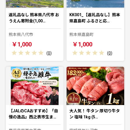
返礼品なし 熊本県八代市 お
KK001_【返礼品なし】熊本
うえん寄附金(1,00…
県嘉島町 ふるさと応…
熊本県八代市
熊本県嘉島町
￥1,000
￥1,000
(
0
)
(
0
)
【JALのCAおすすめ】「自
大人気！ 牛タン 厚切り牛タ
慢の逸品」西之表市生ま…
ン 塩味 1kg (5…