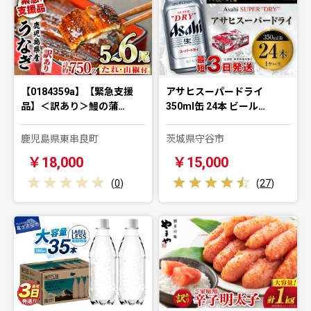
【0184359a】【緊急支援
アサヒスーパードライ
品】＜訳あり＞鰻の蒲…
350ml缶 24本 ビール…
鹿児島県東串良町
茨城県守谷市
￥18,000
￥15,000
(
0
)
(
27
)