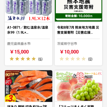
A1-0871／飲む温泉水/温泉
令和8年7月 熊本地方地震 災
水99（1.9L×…
害支援寄附【災害応援…
鹿児島県垂水市
茨城県守谷市
￥15,000
￥10,000
(
6
)
(
0
)
訳あり 銀鮭 切身 約3kg [宮
【フルーツまんぞく定期