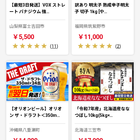
【最短3日発送】VOX ストレ
訳あり 明太子 熟成辛子明太
ート バナジウム 強…
子 切子 1kg [や…
山梨県富士吉田市
福岡県筑紫野市
￥5,500
￥11,000
(
11
)
(
2
)
【オリオンビール】オリオ
「令和7年産」北海道産なな
ン ザ・ドラフト＜350m…
つぼし10kg(5kg×…
沖縄県八重瀬町
北海道三笠市