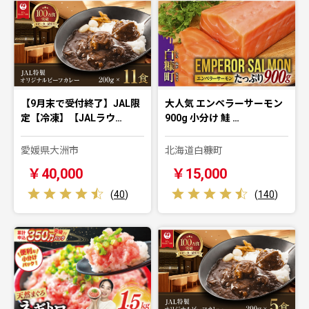
【9月末で受付終了】JAL限
大人気 エンペラーサーモン
定【冷凍】【JALラウ…
900g 小分け 鮭 …
愛媛県大洲市
北海道白糠町
￥40,000
￥15,000
(
40
)
(
140
)