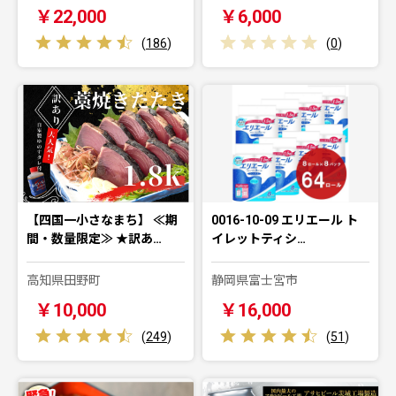
￥22,000
￥6,000
(
186
)
(
0
)
【四国一小さなまち】 ≪期
0016-10-09 エリエール ト
間・数量限定≫ ★訳あ…
イレットティシ…
高知県田野町
静岡県富士宮市
￥10,000
￥16,000
(
249
)
(
51
)