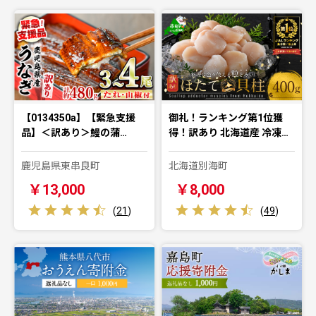
【0134350a】【緊急支援
御礼！ランキング第1位獲
品】＜訳あり＞鰻の蒲…
得！訳あり 北海道産 冷凍…
鹿児島県東串良町
北海道別海町
￥13,000
￥8,000
(
21
)
(
49
)