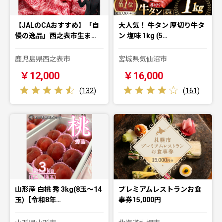
【JALのCAおすすめ】「自
大人気！ 牛タン 厚切り牛タ
慢の逸品」西之表市生ま…
ン 塩味 1kg (5…
鹿児島県西之表市
宮城県気仙沼市
￥12,000
￥16,000
(
132
)
(
161
)
山形産 白桃 秀 3kg(8玉～14
プレミアムレストランお食
玉)【令和8年…
事券15,000円