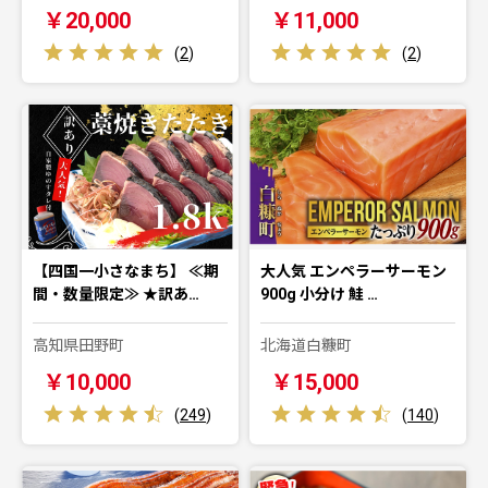
￥20,000
￥11,000
(
2
)
(
2
)
【四国一小さなまち】 ≪期
大人気 エンペラーサーモン
間・数量限定≫ ★訳あ…
900g 小分け 鮭 …
高知県田野町
北海道白糠町
￥10,000
￥15,000
(
249
)
(
140
)