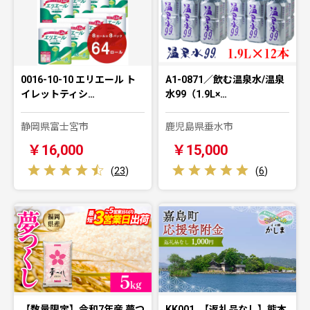
0016-10-10 エリエール ト
A1-0871／飲む温泉水/温泉
イレットティシ…
水99（1.9L×…
静岡県富士宮市
鹿児島県垂水市
￥16,000
￥15,000
(
23
)
(
6
)
【数量限定】令和7年産 夢つ
KK001_【返礼品なし】熊本