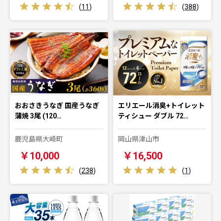
(
11
)
(
388
)
おおさきうなぎ 国産うなぎ
エリエール消臭+トイレット
蒲焼 3尾 (120…
ティシュー ダブル 72…
鹿児島県大崎町
岡山県津山市
￥10,000
￥16,500
(
238
)
(
1
)