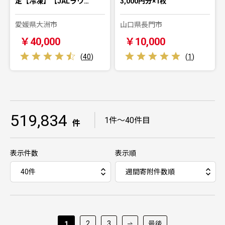
定【冷凍】【JALラウ…
3,000円分×1枚
愛媛県大洲市
山口県長門市
￥40,000
￥10,000
(
40
)
(
1
)
519,834
｜
1件～40件目
件
表示件数
表示順
2
3
最後
1