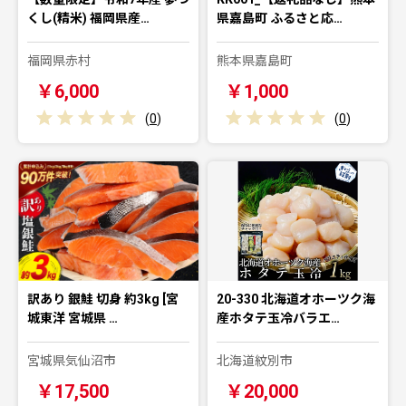
くし(精米) 福岡県産…
県嘉島町 ふるさと応…
福岡県赤村
熊本県嘉島町
￥6,000
￥1,000
(
0
)
(
0
)
訳あり 銀鮭 切身 約3kg [宮
20-330 北海道オホーツク海
城東洋 宮城県 …
産ホタテ玉冷バラエ…
宮城県気仙沼市
北海道紋別市
￥17,500
￥20,000