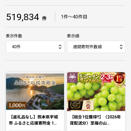
519,834
｜
1件〜40件目
件
表示件数
表示順
【返礼品なし】熊本県宇城
【総合1位獲得!!】〈2026年
市 ふるさと応援寄附金 1…
度配送分〉至福の山…