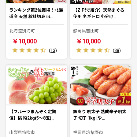
ランキング第2位獲得！北海
【ZIP!で紹介】天然まぐろ
道産 天然 秋鮭切身 ほ…
使用 ネギトロ 小分け…
北海道別海町
静岡県吉田町
￥10,000
￥10,000
(
13
)
(
38
)
【フルーツまんぞく定期
訳あり 明太子 熟成辛子明太
便】桃 約2kg(5～8玉)…
子 切子 1kg [や…
山梨県笛吹市
福岡県筑紫野市