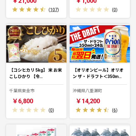
￥21,000
￥1,000
(
107
)
(
0
)
【コシヒカリ 5kg】 米 お米
【オリオンビール】オリオ
こしひかり 【令…
ン ザ・ドラフト＜350m…
千葉県東金市
沖縄県八重瀬町
￥6,800
￥14,200
(
0
)
(
6
)