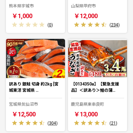
熊本県宇城市
山梨県甲府市
￥1,000
￥12,000
(
0
)
(
234
)
訳あり 銀鮭 切身 約2kg [宮
【0134350a】【緊急支援
城東洋 宮城県 …
品】＜訳あり＞鰻の蒲…
宮城県気仙沼市
鹿児島県東串良町
￥12,500
￥13,000
(
304
)
(
21
)