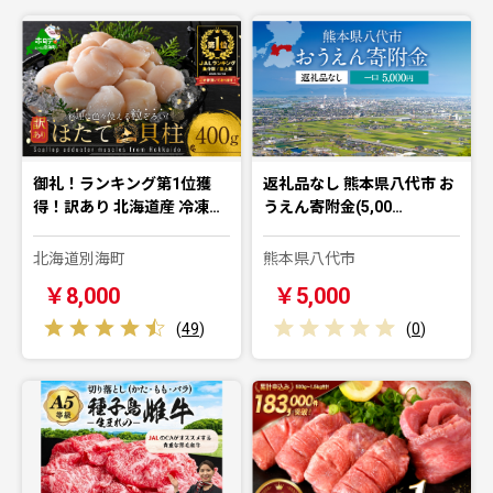
御礼！ランキング第1位獲
返礼品なし 熊本県八代市 お
得！訳あり 北海道産 冷凍…
うえん寄附金(5,00…
北海道別海町
熊本県八代市
￥8,000
￥5,000
(
49
)
(
0
)