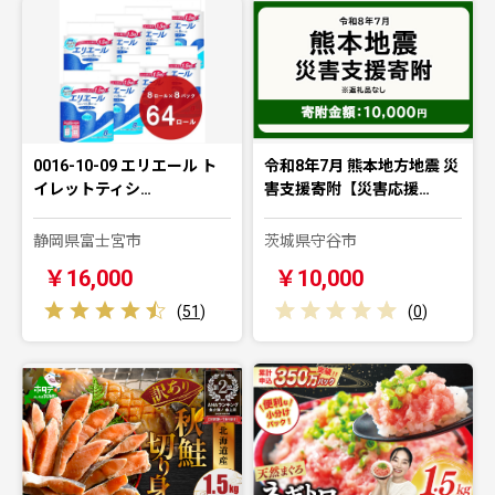
0016-10-09 エリエール ト
令和8年7月 熊本地方地震 災
イレットティシ…
害支援寄附【災害応援…
静岡県富士宮市
茨城県守谷市
￥16,000
￥10,000
(
51
)
(
0
)