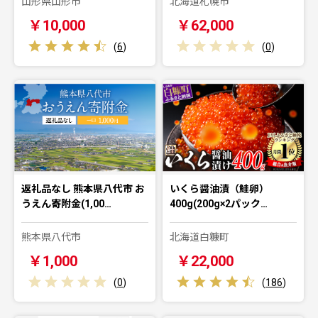
山形県山形市
北海道札幌市
￥10,000
￥62,000
(
6
)
(
0
)
返礼品なし 熊本県八代市 お
いくら醤油漬（鮭卵）
うえん寄附金(1,00…
400g(200g×2パック…
熊本県八代市
北海道白糠町
￥1,000
￥22,000
(
0
)
(
186
)