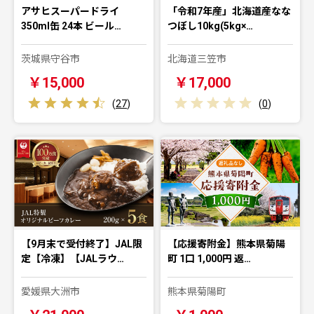
アサヒスーパードライ
「令和7年産」北海道産なな
350ml缶 24本 ビール…
つぼし10kg(5kg×…
茨城県守谷市
北海道三笠市
￥15,000
￥17,000
(
27
)
(
0
)
【9月末で受付終了】JAL限
【応援寄附金】熊本県菊陽
定【冷凍】【JALラウ…
町 1口 1,000円 返…
愛媛県大洲市
熊本県菊陽町