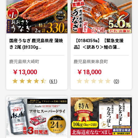
国産うなぎ 鹿児島県産 蒲焼
【0184359a】【緊急支援
き 2尾 (計330g…
品】＜訳あり＞鰻の蒲…
鹿児島県大崎町
鹿児島県東串良町
￥13,000
￥18,000
(
61
)
(
0
)