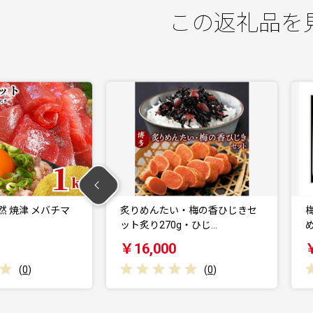
この返礼品を
たい・梅の香ひじきセ
梅の香ひじき・炙りめんたい 詰
70g・ひじ…
め合わせ (ひじき1…
00
￥11,000
(
0
)
(
0
)