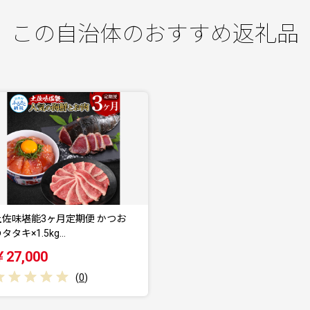
この自治体のおすすめ返礼品
土佐味堪能3ヶ月定期便 かつお
タタキ×1.5kg…
￥27,000
(
0
)