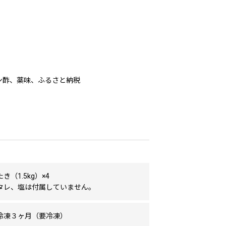
ン酢、薬味、ふるさと納税
き（1.5kg）×4
タレ、塩は付属していません。
冷凍３ヶ月（要冷凍）