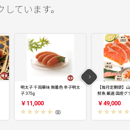
クしています。
辛子明太
【毎月定期便】山陰の魚屋 山米
【贅沢に楽
鮮魚 厳選 国産グラ…
にすきセット
￥49,000
￥66,000
(
0
)