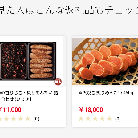
見た人はこんな返礼品もチェッ
直火焼き 炙りめんたい 450g
明太子 千両華味 無着色 
子 375g
￥18,000
￥11,000
(
0
)
(
0
)