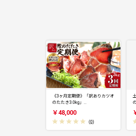
《3ヶ月定期便》「訳ありカツオ
のたたき3.0kg」…
の
￥48,000
(
0
)