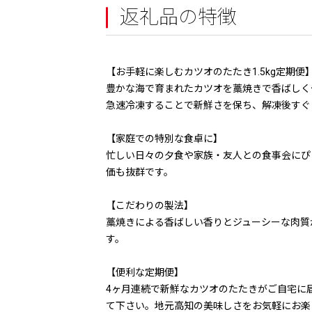
返礼品の特徴
【お手軽に楽しむカツオのたたき1.5kg定期便
豊かな海で育まれたカツオを藁焼きで香ばしく
急速冷凍することで新鮮さを保ち、解凍後すぐ
【家庭での特別な食卓に】
忙しい日々の夕食や家族・友人との食事会にぴ
価も抜群です。
【こだわりの製法】
藁焼きによる香ばしい香りとジューシーな肉質
す。
【便利な定期便】
4ヶ月連続で新鮮なカツオのたたきがご自宅に
て下さい。地元高知の美味しさをお気軽にお楽