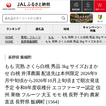
新規登録
ログイン
寄附リスト
ガイド
キャンペーン・
ランキング
返礼品
地域
特集
HOME
果物・フルーツ
もも
もも 完熟 さくら白桃 秀品 3kg 
HOME
長野県飯綱町
もも 完熟 さくら白桃 秀品 3kg サイズおまか…
長野県 飯綱町
もも 完熟 さくら白桃 秀品 3kg サイズおまか
せ 白桃 井澤農園 配送先は本州限定 2026年9
月中旬頃から2026年10月上旬頃まで順次発送
予定 令和8年度収穫分 エコファーマー認定 信
州 果物 フルーツ 大玉 モモ 桃 長野 予約 農家
直送 長野県 飯綱町 [1564]