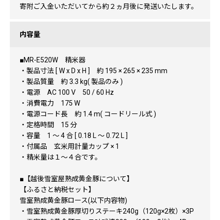
寄附ご入金いただいてから約２ヵ月後に発送いたします。
内容量
■MR-E520W 精米器
・製品寸法 [ W x D x H ] 約 195 × 265 × 235 mm
・製品質量 約 3.3 kg( 製品のみ )
・電源 AC 100 V 50 / 60 Hz
・消費電力 175 W
・電源コード長 約 1.4 m( コードリール式 )
・定格時間 15 分
・容量 1 ～ 4 合 [ 0.18 L ～ 0.72 L ]
・付属品 玄米用計量カップ × 1
・精米量は１～４合です。
■【越後雪室屋熟成黄金豚について】
【ふるさと納税セット】
雪室熟成黄金豚ロース(以下内容物)
・雪室熟成黄金豚厚切りステーキ240g（120g×2枚）×3P