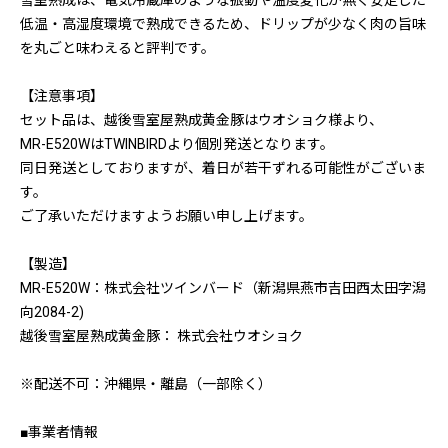
雪室熟成は、電気冷蔵庫のような振動や温度変化が無く安定した
低温・高湿度環境で熟成できるため、ドリップが少なく肉の旨味
を丸ごと味わえると評判です。
【注意事項】
セット品は、越後雪室屋熟成黄金豚はウオショク様より、
MR-E520WはTWINBIRDより個別発送となります。
同日発送としておりますが、着日が若干ずれる可能性がございま
す。
ご了承いただけますようお願い申し上げます。
【製造】
MR-E520W：株式会社ツインバード（新潟県燕市吉田西太田字潟
向2084-2)
越後雪室屋熟成黄金豚： 株式会社ウオショク
※配送不可：沖縄県・離島（一部除く）
■事業者情報