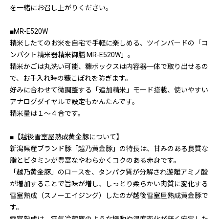
を一緒にお召し上がりください。
■MR-E520W
精米したてのお米を自宅で手軽に楽しめる、ツインバードの「コ
ンパクト精米器精米御膳 MR-E520W」。
精米かごは丸洗い可能、糠ボックスは内容器一体で取り出せるの
で、お手入れ時の糠こぼれを防ぎます。
好みに合わせて微調整する「追加精米」モード搭載、使いやすい
アナログダイヤルで設定もかんたんです。
精米量は１～４合です。
■【越後雪室屋熟成黄金豚について】
新潟県産ブランド豚「越乃黄金豚」の特長は、甘みのある良質な
脂とビタミンが豊富なやわらかくコクのある赤身です。
「越乃黄金豚」のロースを、タンパク質が分解され遊離アミノ酸
が増加することで旨味が増し、しっとり柔らかい肉質に変化する
雪室熟成（スノーエイジング）したのが越後雪室屋熟成黄金豚で
す。