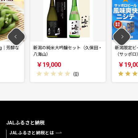
吟醸セット（久保田・
新潟限定ビイル 風味爽快ニシテ
【
（サッポロ）350m…
施
￥19,000
(
0
)
(
1
)
JALふるさと納税
JALふるさと納税とは