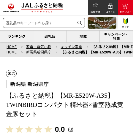
新規登録
ログイン
寄附リスト
ガイド
キャンペーン・
ランキング
返礼品
地域
特集
HOME
家電・電気小物
キッチン家電
【ふるさと納税】【MR-E
HOME
新潟県新潟県庁
【ふるさと納税】【MR-E520W-A35】TW
常温
新潟県 新潟県庁
【ふるさと納税】【MR-E520W-A35】
TWINBIRDコンパクト精米器×雪室熟成黄
金豚セット
0.0
(
0
)