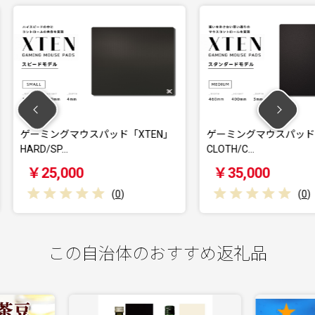
ド「XTEN」
ゲーミングマウスパッド「XTEN」
ゲーミン
CLOTH/C…
CLOTH/
￥35,000
￥25
(
0
)
(
0
)
この自治体のおすすめ返礼品