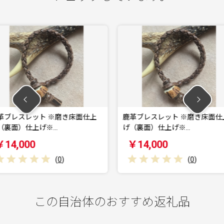
磨き床面仕上
鹿革ブレスレット ※磨き床面仕上
鹿革ブレ
げ（裏面）仕上げ※…
仕上げ※
￥14,000
￥14
0
)
(
0
)
この自治体のおすすめ返礼品