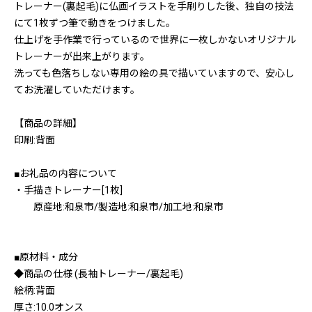
トレーナー(裏起毛)に仏画イラストを手刷りした後、独自の技法
にて1枚ずつ筆で動きをつけました。
仕上げを手作業で行っているので世界に一枚しかないオリジナル
トレーナーが出来上がります。
洗っても色落ちしない専用の絵の具で描いていますので、安心し
てお洗濯していただけます。
【商品の詳細】
印刷:背面
■お礼品の内容について
・手描きトレーナー[1枚]
原産地:和泉市/製造地:和泉市/加工地:和泉市
■原材料・成分
◆商品の仕様 (長袖トレーナー/裏起毛)
絵柄:背面
厚さ:10.0オンス