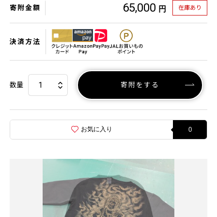
65,000
寄附金額
在庫あり
円
決済方法
数量
寄附をする
お気に入り
0