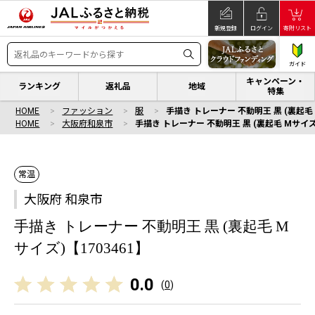
新規登録
ログイン
寄附リスト
ガイド
キャンペーン・
ランキング
返礼品
地域
特集
HOME
ファッション
服
手描き トレーナー 不動明王 黒 (裏起毛 
HOME
大阪府和泉市
手描き トレーナー 不動明王 黒 (裏起毛 Mサイズ)
常温
大阪府 和泉市
手描き トレーナー 不動明王 黒 (裏起毛 M
サイズ)【1703461】
0.0
(
0
)