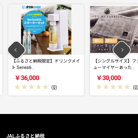
定】ドリンクメイ
【シングルサイズ】ファータッチニ
AKRac
ューマイヤーあった…
￥30,000
￥1
(
0
)
(
0
)
JALふるさと納税