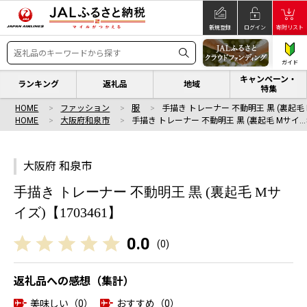
新規登録
ログイン
寄附リスト
ガイド
キャンペーン・
ランキング
返礼品
地域
特集
HOME
ファッション
服
手描き トレーナー 不動明王 黒 (裏起毛
HOME
大阪府和泉市
手描き トレーナー 不動明王 黒 (裏起毛 Mサイ…
大阪府 和泉市
手描き トレーナー 不動明王 黒 (裏起毛 Mサ
イズ)【1703461】
0.0
(
0
)
返礼品への感想（集計）
美味しい（0）
おすすめ（0）