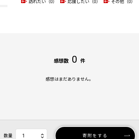
訪れたい（0）
応援したい（0）
その他（0）
0
感想数
件
感想はまだありません。
数量
寄附をする