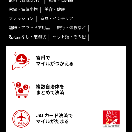
飲料（お酒以外）
雑貨・日用品
家電・電気小物
美容・健康
ファッション
家具・インテリア
趣味・アウトドア用品
旅行・体験など
返礼品なし・感謝状
セット類・その他
寄附で
マイルがつかえる
複数自治体を
まとめて決済
JALカード決済で
マイルがたまる