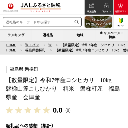
新規登録
ログイン
寄附リスト
ガイド
キャンペーン・
ランキング
返礼品
地域
特集
HOME
米・パン
米
【数量限定】令和7年産コシヒカリ 10kg
HOME
福島県磐梯町
【数量限定】令和7年産コシヒカリ 10kg 磐
福島県 磐梯町
【数量限定】令和7年産コシヒカリ 10kg
磐梯山麓こしひかり 精米 磐梯町産 福島
県産 会津産
0.0
(
0
)
返礼品への感想（集計）