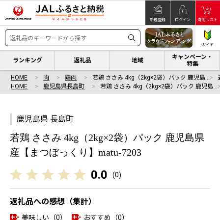
新規登録
ログイン
寄附リスト
ガイド
キャンペーン・
ランキング
返礼品
地域
特集
HOME
肉
鶏肉
若鶏 ささみ 4kg（2kg×2袋）パック 鹿児島…
HOME
鹿児島県長島町
若鶏 ささみ 4kg（2kg×2袋）パック 鹿児島…
鹿児島県 長島町
若鶏 ささみ 4kg（2kg×2袋）パック 鹿児島県
産【まつぼっくり】matu-7203
0.0
(
0
)
返礼品への感想（集計）
美味しい（0）
おすすめ（0）