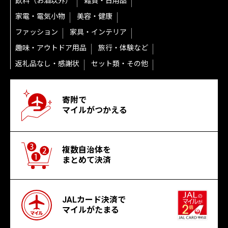
飲料（お酒以外）
雑貨・日用品
家電・電気小物
美容・健康
ファッション
家具・インテリア
趣味・アウトドア用品
旅行・体験など
返礼品なし・感謝状
セット類・その他
寄附で
マイルがつかえる
複数自治体を
まとめて決済
JALカード決済で
マイルがたまる