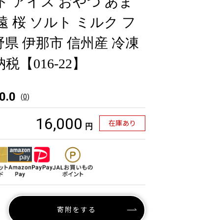
ト アイス おやつ あま
遠 桜 ソルト ミルク フ
県 伊那市 信州産 冷凍
税【016-22】
0.0
(
0
)
16,000
在庫あり
円
寄附をする