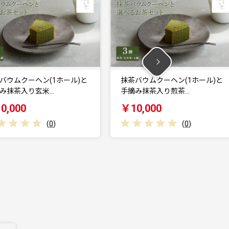
と
抹茶バウムクーヘン(1ホール)と
京都府与謝野町に
手摘み抹茶入り煎茶…
マツを練り込んだ
￥10,000
￥13,000
(
0
)