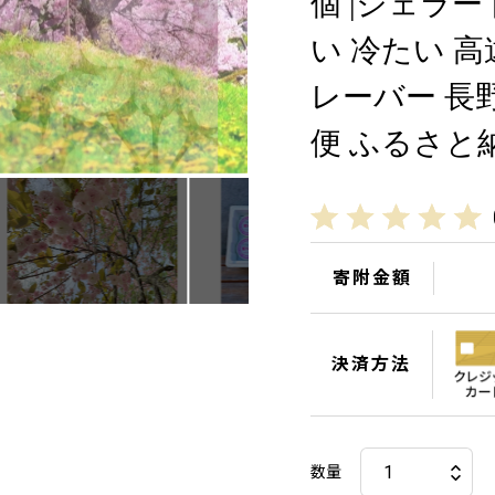
個 |ジェラー
い 冷たい 高
レーバー 長野
便 ふるさと納
寄附金額
決済方法
数量