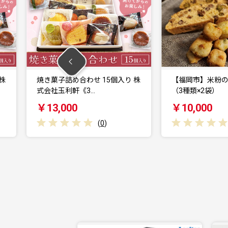
わせ 15個入り 株
【福岡市】米粉の焼菓子セット
3…
（3種類×2袋）
￥10,000
(
0
)
(
0
)