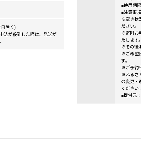
■使用期
■注意事
※空き状
ださい。
日除く)
※寄附お
申込が殺到した際は、発送が
たします
。
※その後
※ご希望
す。
※ご予約
※ふるさ
の変更・
ください
■提供元