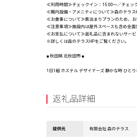
≪利用時間≫チェックイン：15:00〜／チェック
≪館内設備・アメニティについて≫森のテラス
≪お食事について≫素泊まりプランのため、お
≪注意事項≫施設内は屋外スペースも含め全面
≪お支払について≫返礼品に含まれないサービ
※詳しくは森のテラスHPをご覧ください。
■ 秋田県 北秋田市 ■
1日1組 ホステル デザイナーズ 静かな時 ひと
返礼品詳細
提供元
有限会社 森のテラス