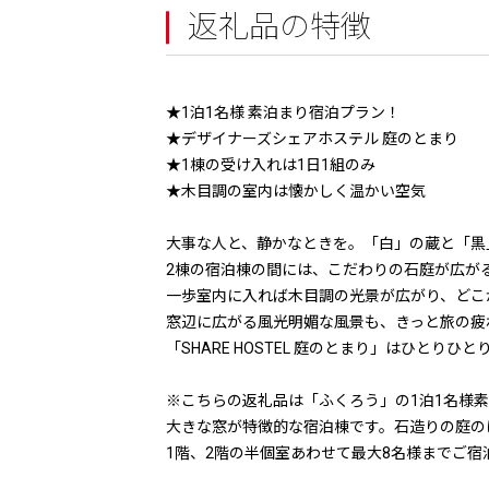
返礼品の特徴
★1泊1名様 素泊まり宿泊プラン！
★デザイナーズシェアホステル 庭のとまり
★1棟の受け入れは1日1組のみ
★木目調の室内は懐かしく温かい空気
大事な人と、静かなときを。「白」の蔵と「黒
2棟の宿泊棟の間には、こだわりの石庭が広が
一歩室内に入れば木目調の光景が広がり、どこ
窓辺に広がる風光明媚な風景も、きっと旅の疲
「SHARE HOSTEL 庭のとまり」はひとり
※こちらの返礼品は「ふくろう」の1泊1名様
大きな窓が特徴的な宿泊棟です。石造りの庭の
1階、2階の半個室あわせて最大8名様までご宿