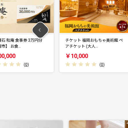
食事券 3万円分
チケット 福岡おもちゃ美術館 ペ
食…
アチケット (大人…
レ
￥10,000
(
0
)
(
0
)