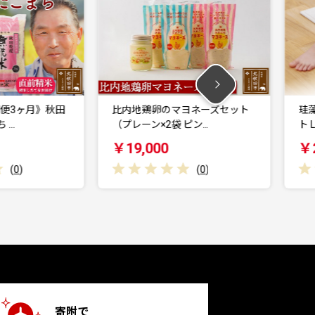
田
比内地鶏卵のマヨネーズセット
珪藻土 なのらぼ
（プレーン×2袋 ピン…
ト Lサイズ（バブ
￥19,000
￥28,000
(
0
)
寄附で