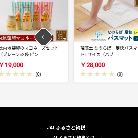
マヨネーズセット
珪藻土 なのらぼ 足快バスマッ
 ピン…
ト Lサイズ（バブ…
肉
￥28,000
(
0
)
(
0
)
JALふるさと納税
JALふるさと納税とは