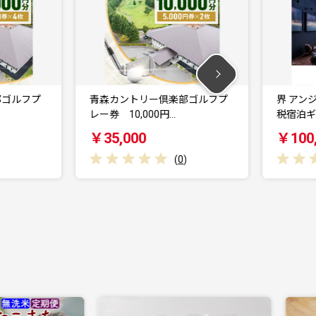
プ
青森カントリー倶楽部ゴルフプ
界 アンジン / 界
レー券 10,000円…
税宿泊ギフト…
￥35,000
￥100,000
(
0
)