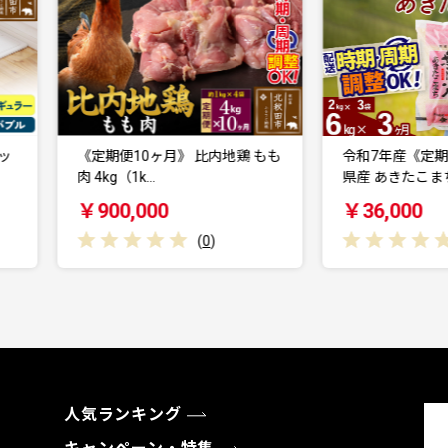
《定期便10ヶ月》 比内地鶏 もも
令和7年産《定期便3ヶ月》秋
 4kg（1k…
県産 あきたこまち …
￥900,000
￥36,000
(
0
)
(
0
)
人気ランキング