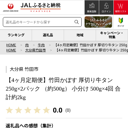
新規登録
ログイン
寄附リスト
ガイド
キャンペーン・
ランキング
返礼品
地域
特集
HOME
肉
牛肉
【4ヶ月定期便】竹田かぼす 厚切り牛タン 250g
HOME
大分県竹田市
【4ヶ月定期便】竹田かぼす 厚切り牛タン 250
大分県 竹田市
【4ヶ月定期便】竹田かぼす 厚切り牛タン
250g×2パック （約500g） 小分け 500g×4回 合
計約2kg
0.0
(
0
)
返礼品への感想（集計）