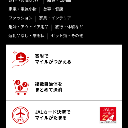
飲料（お酒以外）
雑貨・日用品
家電・電気小物
美容・健康
ファッション
家具・インテリア
趣味・アウトドア用品
旅行・体験など
返礼品なし・感謝状
セット類・その他
寄附で
マイルがつかえる
複数自治体を
まとめて決済
JALカード決済で
マイルがたまる