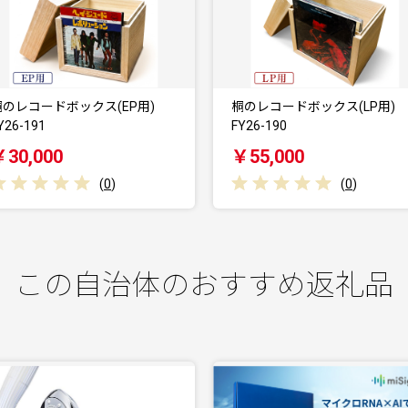
桐のレコードボックス(LP用)
桐製シューズボックス(ハ
FY26-190
ト、横型) FY26…
￥55,000
￥103,000
(
0
)
(
0
)
この自治体のおすすめ返礼品