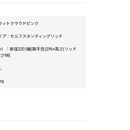
マットクラウドピンク
イプ：セルフスタンディングリッド
）：直径220 [幅(取手含)296×高さ(リッド
さ98]
L
kg