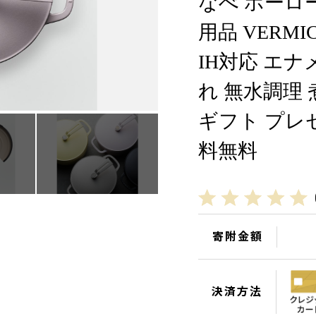
なべ ホーロ
用品 VERMI
IH対応 エナ
れ 無水調理 
ギフト プレ
料無料
寄附金額
決済方法