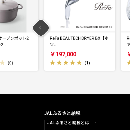
BEAUTECH DRYER BX【ホ
ReFa FINE BUBBLE PURE リフ
ァ…
7,000
￥100,000
(
1
)
(
3
)
JALふるさと納税
JALふるさと納税とは