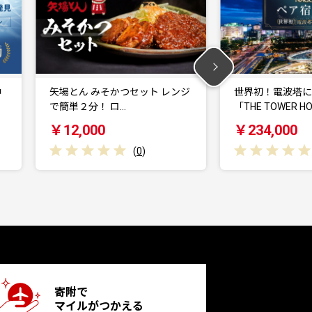
ト レンジ
世界初！電波塔に泊まれる
ビール ア
「THE TOWER HO…
350ml 2
￥234,000
￥15,4
(
0
)
寄附で
マイルがつかえる