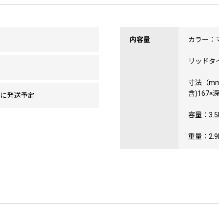
内容量
カラー：
リッドタ
寸法（mm
含)167×深
内に発送予定
容量：3.5
重量：2.9