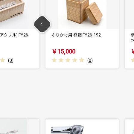
箱 FY26-192
桐のレコードボックス(EP用)
FY26-191
0
￥30,000
(
0
)
(
0
)