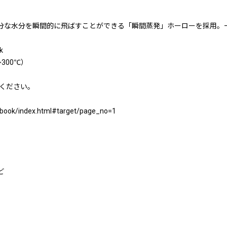
余分な水分を瞬間的に飛ばすことができる「瞬間蒸発」ホーローを採用。
k
300℃）
ください。
og/book/index.html#target/page_no=1
ど