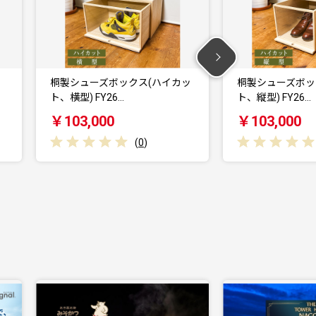
イカッ
桐製シューズボックス(ハイカッ
桐製シューズ
ト、縦型) FY26…
ト、横型) FY2
￥103,000
￥88,000
(
0
)