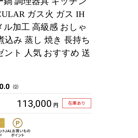
ー鍋 調理器具 キッチン
CULAR ガス火 ガス IH
メル加工 高級感 おしゃ
煮込み 蒸し 焼き 長持ち
ゼント 人気 おすすめ 送
0.0
(
0
)
113,000
在庫あり
円