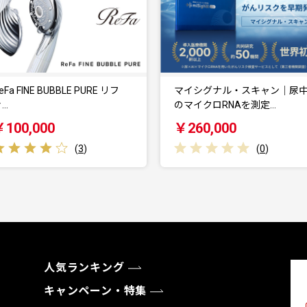
マイシグナル・スキャン｜尿中
矢場とん みそかつセッ
のマイクロRNAを測定…
で簡単２分！ ロ…
￥260,000
￥12,000
(
0
)
(
0
)
人気ランキング
キャンペーン・特集