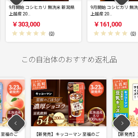
無洗米 新潟県
9月開始 コシヒカリ 無洗米 新潟県
9月開始
上越産 20…
上越産 1
￥161,000
￥44
(
0
)
(
0
)
この自治体のおすすめ返礼品
コーマン 至福のご
【新発売】豆乳キッズ ほんのりあ
【