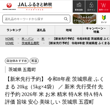
新規登録
ログイン
寄附リスト
ガイド
キャンペーン・
ランキング
返礼品
地域
特集
HOME
米・パン
米
【新米先行予約】 令和8年産 茨城県産 ふくまる 
HOME
茨城県五霞町
【新米先行予約】 令和8年産 茨城県産 ふくまる 20
自治体おすすめ
常温
茨城県 五霞町
【新米先行予約】 令和8年産 茨城県産 ふく
まる 20kg（5kg×4袋） ／ 新米 先行受付 先
行予約 2026年 米 お米 精米 特A米 特A 特A
評価 旨味 安心 美味しい 茨城県 五霞町