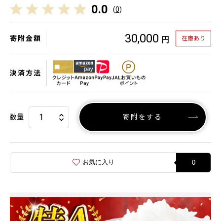
0.0
(
0
)
30,000
寄附金額
在庫あり
円
決済方法
数量
寄附をする
お気に入り
0