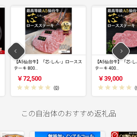
しん-」ロースス
【A5仙台牛】「芯-しん-」ロースス
【A5
テーキ 400…
テーキ 2
￥39,000
￥22
(
0
)
(
0
)
この自治体のおすすめ返礼品