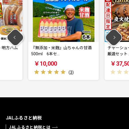
』山ちゃんの甘酒
チャーシュー 焼豚 焼豚丼の素 煮豚
チ
厳選セット …
厳
￥37,500
(
3
)
(
0
)
JALふるさと納税
JALふるさと納税とは