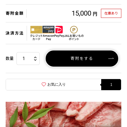
15,000
寄附金額
在庫あり
円
決済方法
数量
寄附をする
お気に入り
1