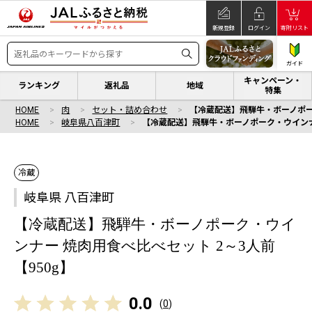
新規登録
ログイン
寄附リスト
ガイド
キャンペーン・
ランキング
返礼品
地域
特集
HOME
肉
セット・詰め合わせ
【冷蔵配送】飛騨牛・ボーノポーク
HOME
岐阜県八百津町
【冷蔵配送】飛騨牛・ボーノポーク・ウインナー
冷蔵
岐阜県 八百津町
【冷蔵配送】飛騨牛・ボーノポーク・ウイ
ンナー 焼肉用食べ比べセット 2～3人前
【950g】
0.0
(
0
)