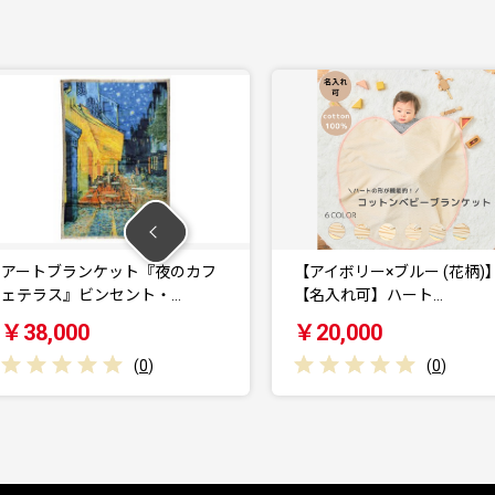
ケット『夜のカフ
【アイボリー×ブルー (花柄)】
ンセント・…
【名入れ可】ハート…
￥20,000
(
0
)
(
0
)