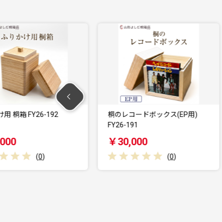
FY26-192
桐のレコードボックス(EP用)
FY26-191
F
￥30,000
(
0
)
(
0
)