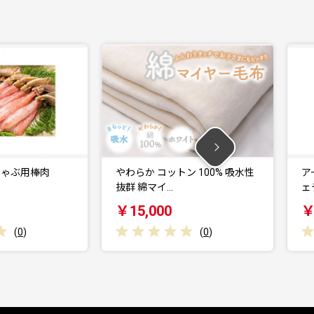
やわらか コットン 100% 吸水性
アートブランケッ
抜群 綿マイ…
ェテラス』ビンセ
￥15,000
￥38,000
(
0
)