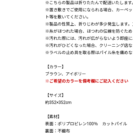
※こちらの製品は折りたたんで配送いたします
※置き敷きでご使用になられる場合、カーペッ
ト等を敷いてください。
※製品の性質上、折りじわが多少発生します。
※糸がほつれた場合、ほつれの伝線を防ぐため
※汚れた際には、汚れが広がらないよう即座に
※汚れがひどくなった場合、クリーニング店な
※ラベルの止め具を取る際はパイル糸を痛めな
【カラー】
ブラウン、アイボリー
※ご希望のカラーを備考欄にご記入ください
【サイズ】
約352×352cm
【素材】
表面：ポリプロピレン100％ カットパイル
裏面：不織布