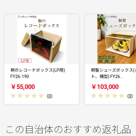
桐のレコードボックス(LP用)
桐製シューズボックス(ハイカ
Y26-190
ト、横型) FY26…
￥55,000
￥103,000
(
0
)
(
0
)
この自治体のおすすめ返礼品