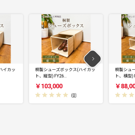
ッ
桐製シューズボックス(ハイカッ
桐製シューズボッ
ト、縦型) FY26…
ト、横型) FY26…
￥103,000
￥88,000
(
0
)