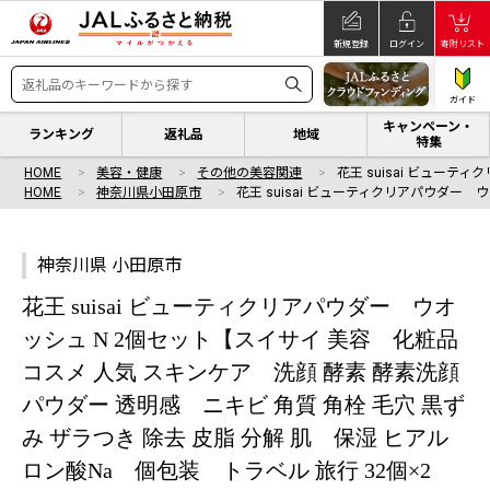
新規登録
ログイン
寄附リスト
ガイド
キャンペーン・
ランキング
返礼品
地域
特集
HOME
美容・健康
その他の美容関連
花王 suisai ビューテ
HOME
神奈川県小田原市
花王 suisai ビューティクリアパウダー ウ
神奈川県 小田原市
花王 suisai ビューティクリアパウダー ウオ
ッシュ N 2個セット【スイサイ 美容 化粧品
コスメ 人気 スキンケア 洗顔 酵素 酵素洗顔
パウダー 透明感 ニキビ 角質 角栓 毛穴 黒ず
み ザラつき 除去 皮脂 分解 肌 保湿 ヒアル
ロン酸Na 個包装 トラベル 旅行 32個×2