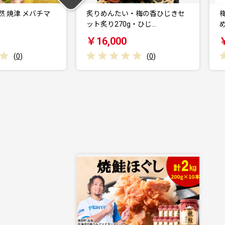
んたい・梅の香ひじきセ
梅の香ひじき・炙りめんたい 詰
270g・ひじ…
め合わせ (ひじき1…
000
￥11,000
(
0
)
(
0
)