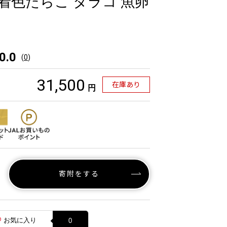
 無着色たらこ タラコ 魚卵
0.0
(
0
)
31,500
在庫あり
円
寄附をする
お気に入り
0