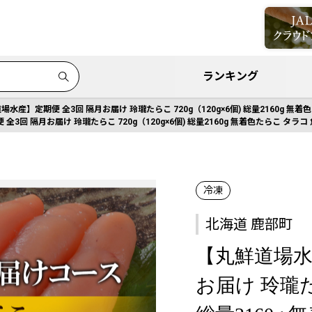
ランキング
場水産】定期便 全3回 隔月お届け 玲瓏たらこ 720g（120g×6個) 総量2160g 無
3回 隔月お届け 玲瓏たらこ 720g（120g×6個) 総量2160g 無着色たらこ タラコ
冷凍
北海道 鹿部町
【丸鮮道場水
お届け 玲瓏たら