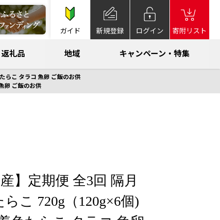
ガイド
新規登録
ログイン
寄附リスト
返礼品
地域
キャンペーン・特集
着色たらこ タラコ 魚卵 ご飯のお供
 魚卵 ご飯のお供
産】定期便 全3回 隔月
こ 720g（120g×6個)