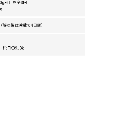
20g×6）を全3回
g
日（解凍後は冷蔵で4日間）
: TK39_3k