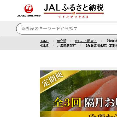
HOME
魚介類
たらこ・明太子
【丸鮮道
HOME
北海道鹿部町
【丸鮮道場水産】定期便 全