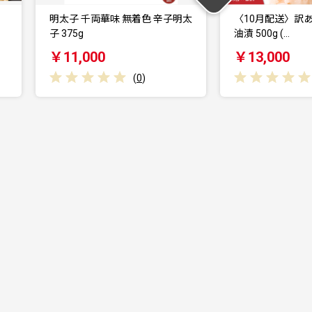
 辛子明太
〈10月配送〉訳あり 紅鮭筋子醤
【毎月定期
油漬 500g (…
鮮魚 厳選 
￥13,000
￥49,00
(
0
)