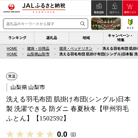
新規登録
ログイン
寄附リスト
ガイド
キャンペーン・
ランキング
返礼品
地域
特集
HOME
雑貨・日用品
寝具・ベッドリネン
洗える羽毛布団 肌掛け
HOME
山梨県山梨市
洗える羽毛布団 肌掛け布団(シングル)日本製 洗
常温
山梨県 山梨市
洗える羽毛布団 肌掛け布団(シングル)日本
製 洗濯できる 防ダニ 春夏秋冬【甲州羽毛
ふとん】【1502592】
0.0
(
0
)