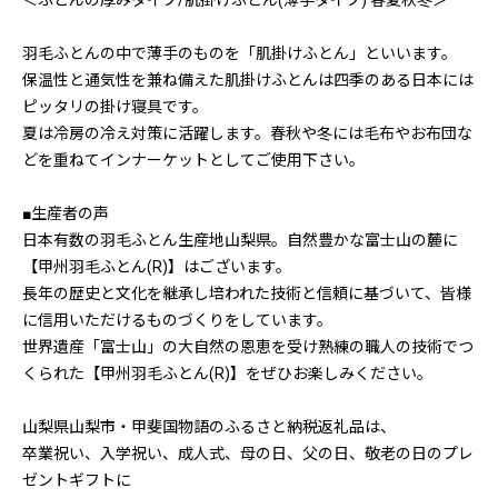
＜ふとんの厚みタイプ/肌掛けふとん(薄手タイプ) 春夏秋冬＞
羽毛ふとんの中で薄手のものを「肌掛けふとん」といいます。
保温性と通気性を兼ね備えた肌掛けふとんは四季のある日本には
ピッタリの掛け寝具です。
夏は冷房の冷え対策に活躍します。春秋や冬には毛布やお布団な
どを重ねてインナーケットとしてご使用下さい。
■生産者の声
日本有数の羽毛ふとん生産地山梨県。自然豊かな富士山の麓に
【甲州羽毛ふとん(R)】はございます。
長年の歴史と文化を継承し培われた技術と信頼に基づいて、皆様
に信用いただけるものづくりをしています。
世界遺産「富士山」の大自然の恩恵を受け熟練の職人の技術でつ
くられた【甲州羽毛ふとん(R)】をぜひお楽しみください。
山梨県山梨市・甲斐国物語のふるさと納税返礼品は、
卒業祝い、入学祝い、成人式、母の日、父の日、敬老の日のプレ
ゼントギフトに