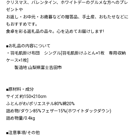
クリスマス、バレンタイン、ホワイトデーのグルメな方へのプレ
ゼントや
お返し・お中元・お歳暮などの贈答品、手土産、おもたせなどに
もおすすめです。
食卓を彩る返礼品の品々。心を込めてお届けします!
■お礼品の内容について
・羽毛肌掛け布団 シングル[羽毛肌掛けふとん×1枚 専用収納
ケース×1枚]
製造地:山梨県富士吉田市
■原材料・成分
サイズ:約150×210cm
ふとんがわ/ポリエステル80%綿20%
詰め物/ダウン85%フェザー15%(ホワイトダックダウン)
詰め物量/0.4kg
■注意事項/その他