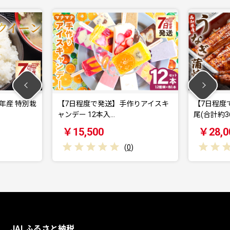
年産 特別栽
【7日程度で発送】手作りアイスキ
【7日程度
ャンデー 12本入…
尾(合計約3
￥15,500
￥28,0
(
0
)
JALふるさと納税