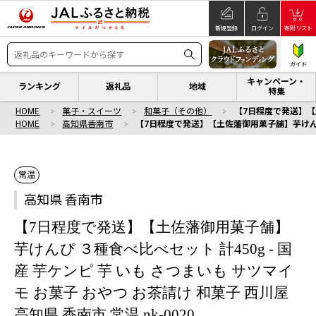
新規登録
ログイン
寄附リスト
ガイド
キャンペーン・
ランキング
返礼品
地域
特集
HOME
菓子・スイーツ
和菓子（その他）
【7日程度で発送】【土
HOME
高知県香南市
【7日程度で発送】【土佐藩御用菓子舗】芋けんぴ ３種
常温
高知県 香南市
【7日程度で発送】【土佐藩御用菓子舗】
芋けんぴ ３種食べ比べセット 計450g - 国
産 芋ケンピ 芋 いも さつまいも サツマイ
モ お菓子 おやつ お茶請け 和菓子 西川屋
高知県 香南市 常温 nk-0020