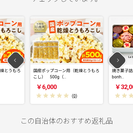
乾燥とうもろ
国産ポップコーン用（乾燥とうもろ
焼き菓子詰め合
こし） 500g（…
bonh…
￥6,000
￥32,0
(
0
)
この自治体のおすすめ返礼品