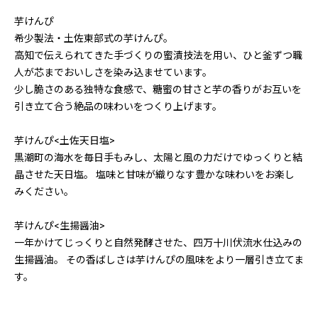
芋けんぴ
希少製法・土佐東部式の芋けんぴ。
高知で伝えられてきた手づくりの蜜漬技法を用い、ひと釜ずつ職
人が芯までおいしさを染み込ませています。
少し脆さのある独特な食感で、糖蜜の甘さと芋の香りがお互いを
引き立て合う絶品の味わいをつくり上げます。
芋けんぴ<土佐天日塩>
黒潮町の海水を毎日手もみし、太陽と風の力だけでゆっくりと結
晶させた天日塩。 塩味と甘味が織りなす豊かな味わいをお楽し
みください。
芋けんぴ<生揚醤油>
一年かけてじっくりと自然発酵させた、四万十川伏流水仕込みの
生揚醤油。 その香ばしさは芋けんぴの風味をより一層引き立てま
す。