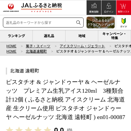
新規登録
ログイン
寄附リスト
ガイド
キャンペーン・
ランキング
返礼品
地域
特集
HOME
菓子・スイーツ
アイスクリーム・ジェラート
ピスタチオ
HOME
北海道遠軽町
ピスタチオ & ジャンドゥーヤ & ヘーゼルナッツ
北海道 遠軽町
ピスタチオ & ジャンドゥーヤ & ヘーゼルナ
ッツ プレミアム生乳アイス120ml 3種類合
計12個 ( ふるさと納税 アイスクリーム 北海道
産 生クリーム使用 ピスタチオ ジャンドゥー
ヤ ヘーゼルナッツ 北海道 遠軽町 ) en01-00087
0.0
(
0
)